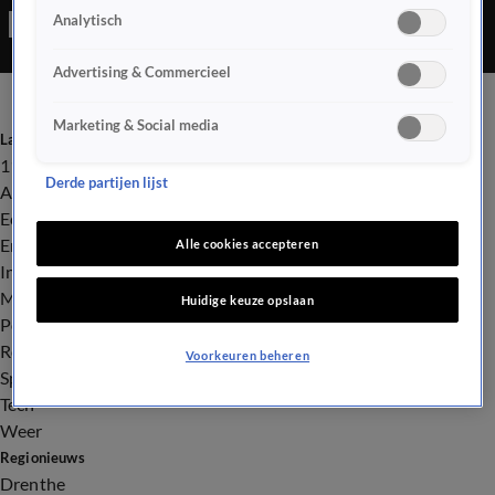
Analytisch
geprobeerd de 500-ponder tot ontploffing te brengen, maar
dat lukte niet. Het explosief bleek niet gevuld te zijn.
Advertising & Commercieel
Marketing & Social media
Laatste nieuws
112
Derde partijen lijst
Advies & Tips
Economie
Entertainment
Alle cookies accepteren
Infrastructuur
Milieu en Gezondheid
Huidige keuze opslaan
Politiek
Royalty
Voorkeuren beheren
Sport
Tech
Weer
Regionieuws
Drenthe