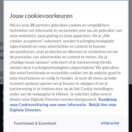
Jouw cookievoorkeuren
Wij en onze
28
partners gebruiken cookies en vergelijkbare
technieken om informatie te verzamelen over jou als gebruiker van
onze website(s), jouw gedrag en jouw apparaten. Als je „Alle
cookies accepteren” selecteert, worden trackingtechnologieën
Overzicht
Tip de
Laatste nieuws
Regionieuws
Het beste van Hart
ingeschakeld om onze advertenties en content te kunnen
redactie
personaliseren, onze producten en diensten te verbeteren en om
de prestaties van advertenties en content te meten. Als je
Volg Hart van Nederland
„Huidige keuze opslaan” selecteert of je toestemming intrekt,
worden deze trackingtechnologieën uitgeschakeld. We gebruiken
dan enkel functionele en essentiële cookies om de website goed te
Zoeken
laten functioneren en veilig te houden. Je kunt dit menu op ieder
Overzicht
Regio
Uitzendingen
Weer
Tip de redactie
Panel
Video's
moment opnieuw openen om je keuzes te wijzigen of om je
toestemming in te trekken door op de link Cookie-instellingen
Evacuatie heel dorp, maar bom Breskens blijkt
onder aan de webpagina te klikken. Je selecties zullen overal
leeg
binnen onze Digitale Diensten worden doorgevoerd.
Raadpleeg
onze Cookieverklaring voor meer informatie.
Bekijk hier onze
2 juni 2026, 18:32
Digitale Diensten.
De bom die in maart op de Crijnssenlaan in het Zeeuwse
Altijd actief
Functioneel & Essentieel
Breskens werd gevonden, blijkt leeg te zijn. Dat meldt de
Explosieven Opruimingsdienst Defensie (EOD). Er werd