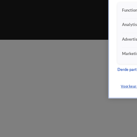
Function
Analyti
Adverti
Marketi
Derde parti
Voorkeur