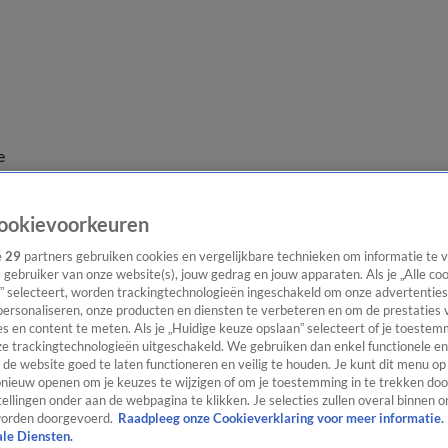
e
ookievoorkeuren
e
29
partners gebruiken cookies en vergelijkbare technieken om informatie te
s gebruiker van onze website(s), jouw gedrag en jouw apparaten. Als je „Alle co
” selecteert, worden trackingtechnologieën ingeschakeld om onze advertenties
personaliseren, onze producten en diensten te verbeteren en om de prestaties 
s en content te meten. Als je „Huidige keuze opslaan” selecteert of je toestemm
e trackingtechnologieën uitgeschakeld. We gebruiken dan enkel functionele en
de website goed te laten functioneren en veilig te houden. Je kunt dit menu op
ieuw openen om je keuzes te wijzigen of om je toestemming in te trekken door
ellingen onder aan de webpagina te klikken. Je selecties zullen overal binnen o
orden doorgevoerd.
Raadpleeg onze Cookieverklaring voor meer informatie.
ale Diensten.