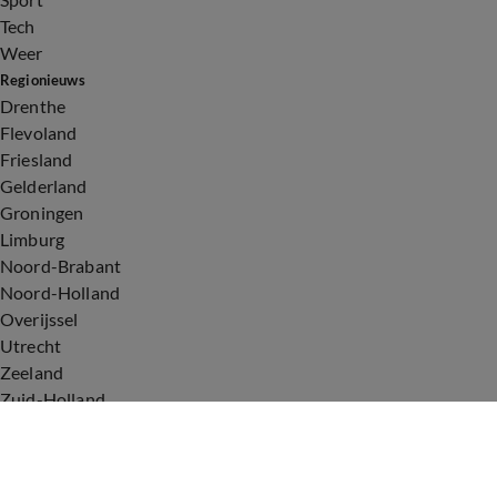
Tech
Weer
Regionieuws
Drenthe
Flevoland
Friesland
Gelderland
Groningen
Limburg
Noord-Brabant
Noord-Holland
Overijssel
Utrecht
Zeeland
Zuid-Holland
Voorwaarden
Over ons
Privacyverklaring