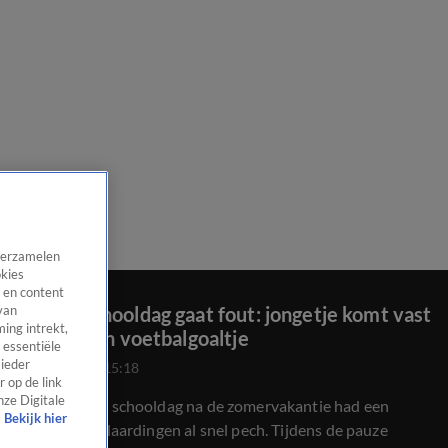
 verzamelen
okies
 en content
Eerste schooldag gaat fout: jongetje komt vast
van
ing intrekt,
te zitten in voetbalgoaltje
 essentiële
 ieder
26 aug 2024, 15:18
 op de link
nze Digitale
Op de eerste schooldag na de zomervakantie had een
Bekijk hier
jongetje in Vlaardingen al snel pech. Tijdens de pauze