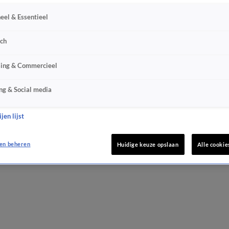
eel & Essentieel
sch
sing & Commercieel
ng & Social media
jen lijst
en beheren
Huidige keuze opslaan
Alle cookie