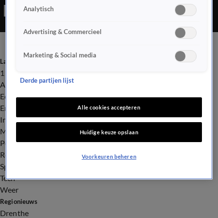
Analytisch
Advertising & Commercieel
Marketing & Social media
Laatste nieuws
112
Derde partijen lijst
Advies & Tips
Economie
Entertainment
Alle cookies accepteren
Infrastructuur
Milieu en Gezondheid
Huidige keuze opslaan
Politiek
Royalty
Voorkeuren beheren
Sport
Tech
Weer
Regionieuws
Drenthe