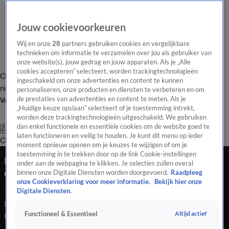
Jouw cookievoorkeuren
Wij en onze
28
partners gebruiken cookies en vergelijkbare
technieken om informatie te verzamelen over jou als gebruiker van
onze website(s), jouw gedrag en jouw apparaten. Als je „Alle
cookies accepteren” selecteert, worden trackingtechnologieën
Overzicht
Tip de
Laatste nieuws
Regionieuws
Het beste van Hart
ingeschakeld om onze advertenties en content te kunnen
redactie
personaliseren, onze producten en diensten te verbeteren en om
de prestaties van advertenties en content te meten. Als je
Volg Hart van Nederland
„Huidige keuze opslaan” selecteert of je toestemming intrekt,
worden deze trackingtechnologieën uitgeschakeld. We gebruiken
dan enkel functionele en essentiële cookies om de website goed te
Zoeken
laten functioneren en veilig te houden. Je kunt dit menu op ieder
Overzicht
Regio
Uitzendingen
Weer
Tip de redactie
Panel
Video's
moment opnieuw openen om je keuzes te wijzigen of om je
toestemming in te trekken door op de link Cookie-instellingen
Dode door ongeluk met motor met zijspan op
onder aan de webpagina te klikken. Je selecties zullen overal
evenement Gemert
binnen onze Digitale Diensten worden doorgevoerd.
Raadpleeg
onze Cookieverklaring voor meer informatie.
Bekijk hier onze
15 sep 2024, 19:15
Digitale Diensten.
Dodelijk ongeluk op motor-evenement in Gemert, Noord-
Altijd actief
Functioneel & Essentieel
Brabant.