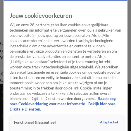
Jouw cookievoorkeuren
Wij en onze
28
partners gebruiken cookies en vergelijkbare
technieken om informatie te verzamelen over jou als gebruiker van
onze website(s), jouw gedrag en jouw apparaten. Als je „Alle
cookies accepteren” selecteert, worden trackingtechnologieën
Overzicht
Tip de
Laatste nieuws
Regionieuws
Het beste van Hart
ingeschakeld om onze advertenties en content te kunnen
redactie
personaliseren, onze producten en diensten te verbeteren en om
de prestaties van advertenties en content te meten. Als je
Volg Hart van Nederland
„Huidige keuze opslaan” selecteert of je toestemming intrekt,
worden deze trackingtechnologieën uitgeschakeld. We gebruiken
dan enkel functionele en essentiële cookies om de website goed te
Zoeken
laten functioneren en veilig te houden. Je kunt dit menu op ieder
Overzicht
Regio
Uitzendingen
Weer
Tip de redactie
Panel
Video's
moment opnieuw openen om je keuzes te wijzigen of om je
toestemming in te trekken door op de link Cookie-instellingen
Confrontatie tussen voetbalsupporters bij
onder aan de webpagina te klikken. Je selecties zullen overal
tankstation langs A28
binnen onze Digitale Diensten worden doorgevoerd.
Raadpleeg
onze Cookieverklaring voor meer informatie.
Bekijk hier onze
17 mei 2026, 15:03
Digitale Diensten.
Op een parkeerplaats langs de A28 bij Putten is een auto van
Altijd actief
Functioneel & Essentieel
Feyenoordsupporters in brand gevlogen na een mogelijke
confrontatie met Ajaxsupporters. De politie onderzoekt wat er