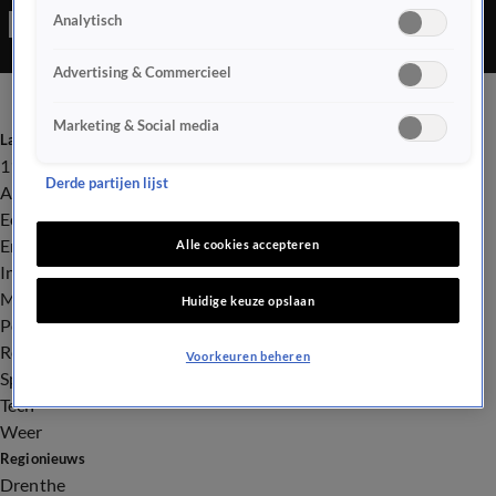
Analytisch
precies is gebeurd.
Advertising & Commercieel
Marketing & Social media
Laatste nieuws
112
Derde partijen lijst
Advies & Tips
Economie
Entertainment
Alle cookies accepteren
Infrastructuur
Milieu en Gezondheid
Huidige keuze opslaan
Politiek
Royalty
Voorkeuren beheren
Sport
Tech
Weer
Regionieuws
Drenthe