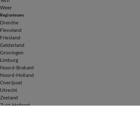
Weer
Regionieuws
Drenthe
Flevoland
Friesland
Gelderland
Groningen
Limburg
Noord-Brabant
Noord-Holland
Overijssel
Utrecht
Zeeland
Zuid-Holland
Voorwaarden
Over ons
Privacyverklaring
Gebruiksvoorwaarden