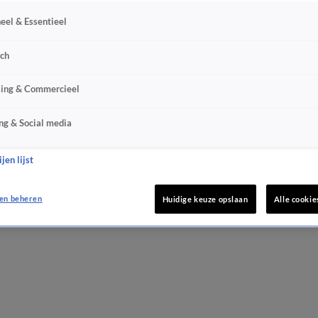
eel & Essentieel
sch
sing & Commercieel
ng & Social media
jen lijst
en beheren
Huidige keuze opslaan
Alle cookie