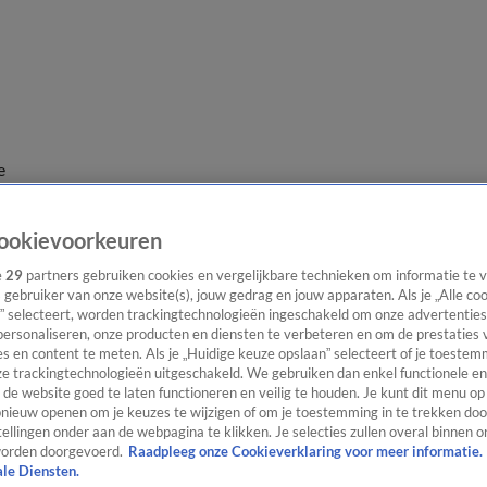
e
ookievoorkeuren
e
29
partners gebruiken cookies en vergelijkbare technieken om informatie te
s gebruiker van onze website(s), jouw gedrag en jouw apparaten. Als je „Alle co
” selecteert, worden trackingtechnologieën ingeschakeld om onze advertenties
personaliseren, onze producten en diensten te verbeteren en om de prestaties 
s en content te meten. Als je „Huidige keuze opslaan” selecteert of je toestemm
e trackingtechnologieën uitgeschakeld. We gebruiken dan enkel functionele en
de website goed te laten functioneren en veilig te houden. Je kunt dit menu op
ieuw openen om je keuzes te wijzigen of om je toestemming in te trekken door
ellingen onder aan de webpagina te klikken. Je selecties zullen overal binnen o
orden doorgevoerd.
Raadpleeg onze Cookieverklaring voor meer informatie.
ale Diensten.