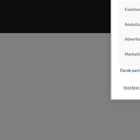
Function
Analyti
Adverti
Marketi
Derde parti
Voorkeur