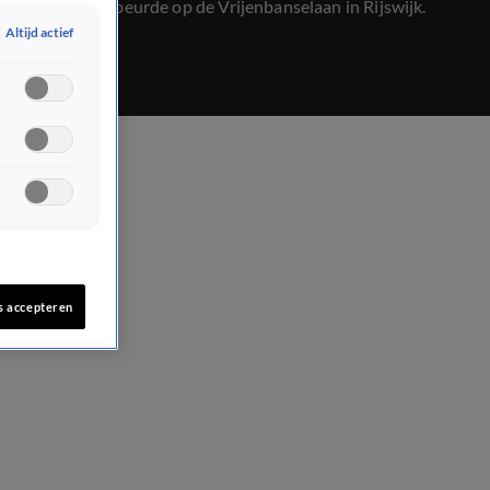
tram. Dat gebeurde op de Vrijenbanselaan in Rijswijk.
Altijd actief
s accepteren