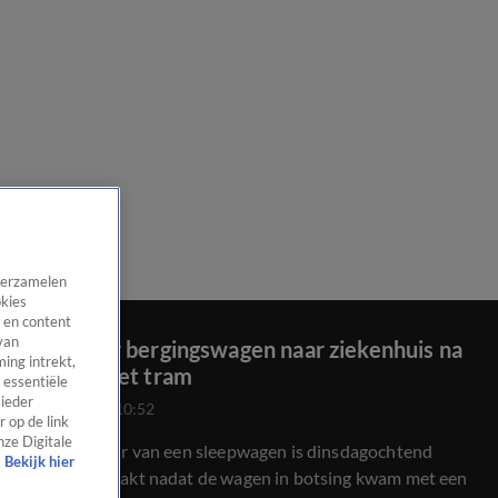
 verzamelen
okies
 en content
van
Chauffeur bergingswagen naar ziekenhuis na
ing intrekt,
botsing met tram
 essentiële
 ieder
27 aug 2024, 10:52
 op de link
nze Digitale
Een chauffeur van een sleepwagen is dinsdagochtend
Bekijk hier
gewond geraakt nadat de wagen in botsing kwam met een