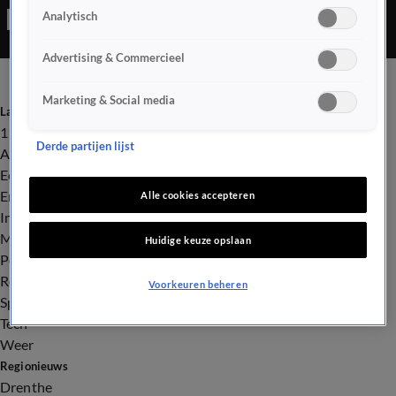
Analytisch
Advertising & Commercieel
Marketing & Social media
Laatste nieuws
112
Derde partijen lijst
Advies & Tips
Economie
Entertainment
Alle cookies accepteren
Infrastructuur
Milieu en Gezondheid
Huidige keuze opslaan
Politiek
Royalty
Voorkeuren beheren
Sport
Tech
Weer
Regionieuws
Drenthe