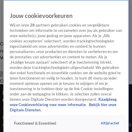
Jouw cookievoorkeuren
Wij en onze
28
partners gebruiken cookies en vergelijkbare
technieken om informatie te verzamelen over jou als gebruiker van
onze website(s), jouw gedrag en jouw apparaten. Als je „Alle
cookies accepteren” selecteert, worden trackingtechnologieën
Overzicht
Tip de
Laatste nieuws
Regionieuws
Het beste van Hart
ingeschakeld om onze advertenties en content te kunnen
redactie
personaliseren, onze producten en diensten te verbeteren en om
de prestaties van advertenties en content te meten. Als je
Volg Hart van Nederland
„Huidige keuze opslaan” selecteert of je toestemming intrekt,
worden deze trackingtechnologieën uitgeschakeld. We gebruiken
dan enkel functionele en essentiële cookies om de website goed te
Zoeken
laten functioneren en veilig te houden. Je kunt dit menu op ieder
Overzicht
Regio
Uitzendingen
Weer
Tip de redactie
Panel
Video's
moment opnieuw openen om je keuzes te wijzigen of om je
toestemming in te trekken door op de link Cookie-instellingen
Bezoeker recreatieplas overleden, politie gaat
onder aan de webpagina te klikken. Je selecties zullen overal
uit van ongeval
binnen onze Digitale Diensten worden doorgevoerd.
Raadpleeg
onze Cookieverklaring voor meer informatie.
Bekijk hier onze
25 mei 2026, 07:58
Digitale Diensten.
Hulpdiensten hebben zondagmiddag een bezoeker van
Altijd actief
Functioneel & Essentieel
recreatieplas Het Hulsbeek bij Oldenzaal uit het water gehaald.