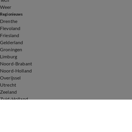
Weer
Regionieuws
Drenthe
Flevoland
Friesland
Gelderland
Groningen
Limburg
Noord-Brabant
Noord-Holland
Overijssel
Utrecht
Zeeland
Zuid-Holland
Voorwaarden
Over ons
Privacyverklaring
Gebruiksvoorwaarden