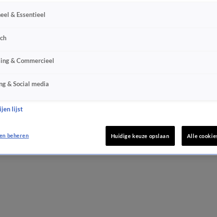
eel & Essentieel
sch
sing & Commercieel
ng & Social media
jen lijst
en beheren
Huidige keuze opslaan
Alle cookie