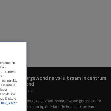
 verzamelen
okies
 en content
van
Baby zwaargewond na val uit raam in centrum
ing intrekt,
van Helmond
 essentiële
 ieder
28 aug 2024, 21:23
 op de link
nze Digitale
Een baby is woensdagavond zwaargewond geraakt door
Bekijk hier
een val uit een raam op de Markt in het centrum van