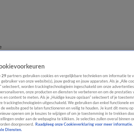
e
ookievoorkeuren
e
29
partners gebruiken cookies en vergelijkbare technieken om informatie te
s gebruiker van onze website(s), jouw gedrag en jouw apparaten. Als je „Alle co
” selecteert, worden trackingtechnologieën ingeschakeld om onze advertenties
personaliseren, onze producten en diensten te verbeteren en om de prestaties 
s en content te meten. Als je „Huidige keuze opslaan” selecteert of je toestemm
e trackingtechnologieën uitgeschakeld. We gebruiken dan enkel functionele en
de website goed te laten functioneren en veilig te houden. Je kunt dit menu op
ieuw openen om je keuzes te wijzigen of om je toestemming in te trekken door
ellingen onder aan de webpagina te klikken. Je selecties zullen overal binnen o
orden doorgevoerd.
Raadpleeg onze Cookieverklaring voor meer informatie.
ale Diensten.