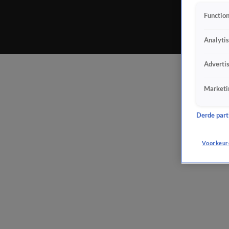
Function
Analyti
Adverti
Marketi
Derde parti
Voorkeur