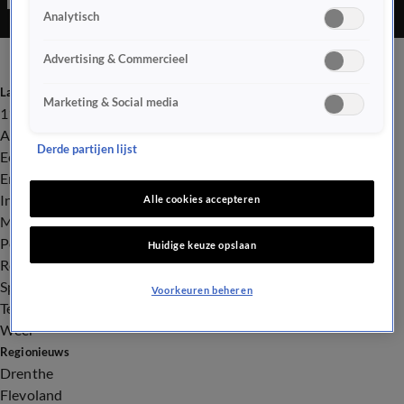
Analytisch
om het voorval te filmen.
Advertising & Commercieel
Laatste nieuws
Marketing & Social media
112
Advies & Tips
Derde partijen lijst
Economie
Entertainment
Infrastructuur
Alle cookies accepteren
Milieu en Gezondheid
Politiek
Huidige keuze opslaan
Royalty
Sport
Voorkeuren beheren
Tech
Weer
Regionieuws
Drenthe
Flevoland