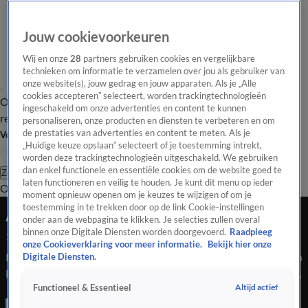
Jouw cookievoorkeuren
Wij en onze
28
partners gebruiken cookies en vergelijkbare
technieken om informatie te verzamelen over jou als gebruiker van
onze website(s), jouw gedrag en jouw apparaten. Als je „Alle
cookies accepteren” selecteert, worden trackingtechnologieën
Overzicht
Tip de
Laatste nieuws
Regionieuws
Het beste van Hart
ingeschakeld om onze advertenties en content te kunnen
redactie
personaliseren, onze producten en diensten te verbeteren en om
de prestaties van advertenties en content te meten. Als je
Volg Hart van Nederland
„Huidige keuze opslaan” selecteert of je toestemming intrekt,
worden deze trackingtechnologieën uitgeschakeld. We gebruiken
dan enkel functionele en essentiële cookies om de website goed te
Zoeken
laten functioneren en veilig te houden. Je kunt dit menu op ieder
Overzicht
Regio
Uitzendingen
Weer
Tip de redactie
Panel
Video's
moment opnieuw openen om je keuzes te wijzigen of om je
toestemming in te trekken door op de link Cookie-instellingen
Automobilisten filmen zwaar ongeval A20
onder aan de webpagina te klikken. Je selecties zullen overal
binnen onze Digitale Diensten worden doorgevoerd.
Raadpleeg
13 sep 2024, 19:45
onze Cookieverklaring voor meer informatie.
Bekijk hier onze
Bij een aanrijding op de A20 bij Vlaardingen is een auto op zijn
Digitale Diensten.
kop beland. Een ander voertuig heeft forse schade opgelopen.
Altijd actief
Functioneel & Essentieel
De politie heeft meerdere boetes uitgedeeld aan
automobilisten die voorbijreden met hun telefoon in de hand,