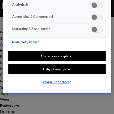
Analytisch
de bestuurder daarvan reed na het ongeval door.
Advertising & Commercieel
Marketing & Social media
Laatste nieuws
112
Derde partijen lijst
Advies & Tips
Economie
Entertainment
Alle cookies accepteren
Infrastructuur
Milieu en Gezondheid
Huidige keuze opslaan
Politiek
Royalty
Voorkeuren beheren
Sport
Tech
Weer
Regionieuws
Drenthe