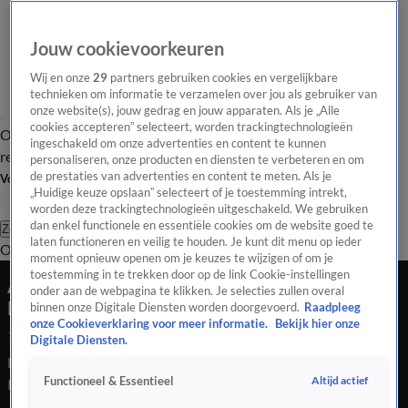
Jouw cookievoorkeuren
Wij en onze
29
partners gebruiken cookies en vergelijkbare
technieken om informatie te verzamelen over jou als gebruiker van
onze website(s), jouw gedrag en jouw apparaten. Als je „Alle
cookies accepteren” selecteert, worden trackingtechnologieën
Overzicht
Tip de
Laatste nieuws
Regionieuws
Het beste van Hart
ingeschakeld om onze advertenties en content te kunnen
redactie
personaliseren, onze producten en diensten te verbeteren en om
de prestaties van advertenties en content te meten. Als je
Volg Hart van Nederland
„Huidige keuze opslaan” selecteert of je toestemming intrekt,
worden deze trackingtechnologieën uitgeschakeld. We gebruiken
dan enkel functionele en essentiële cookies om de website goed te
Zoeken
laten functioneren en veilig te houden. Je kunt dit menu op ieder
Overzicht
Regio
Uitzendingen
Weer
Tip de redactie
Panel
Video's
moment opnieuw openen om je keuzes te wijzigen of om je
toestemming in te trekken door op de link Cookie-instellingen
Automobilist rijdt door na dodelijk ongeval in
onder aan de webpagina te klikken. Je selecties zullen overal
Rotterdam
binnen onze Digitale Diensten worden doorgevoerd.
Raadpleeg
onze Cookieverklaring voor meer informatie.
Bekijk hier onze
1 sep 2024, 07:38
Digitale Diensten.
Bij een ongeval op de Warande in de Rotterdamse wijk
Altijd actief
Functioneel & Essentieel
Kralingen-Crooswijk is zondag even na middernacht een
fietser omgekomen. De fietser werd aangereden door een auto,