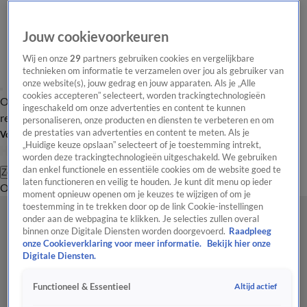
Jouw cookievoorkeuren
Wij en onze
29
partners gebruiken cookies en vergelijkbare
technieken om informatie te verzamelen over jou als gebruiker van
onze website(s), jouw gedrag en jouw apparaten. Als je „Alle
cookies accepteren” selecteert, worden trackingtechnologieën
Overzicht
Tip de
Laatste nieuws
Regionieuws
Het beste van Hart
ingeschakeld om onze advertenties en content te kunnen
redactie
personaliseren, onze producten en diensten te verbeteren en om
de prestaties van advertenties en content te meten. Als je
Volg Hart van Nederland
„Huidige keuze opslaan” selecteert of je toestemming intrekt,
worden deze trackingtechnologieën uitgeschakeld. We gebruiken
dan enkel functionele en essentiële cookies om de website goed te
Zoeken
laten functioneren en veilig te houden. Je kunt dit menu op ieder
Overzicht
Regio
Uitzendingen
Weer
Tip de redactie
Panel
Video's
moment opnieuw openen om je keuzes te wijzigen of om je
toestemming in te trekken door op de link Cookie-instellingen
onder aan de webpagina te klikken. Je selecties zullen overal
binnen onze Digitale Diensten worden doorgevoerd.
Raadpleeg
onze Cookieverklaring voor meer informatie.
Bekijk hier onze
Digitale Diensten.
Altijd actief
Functioneel & Essentieel