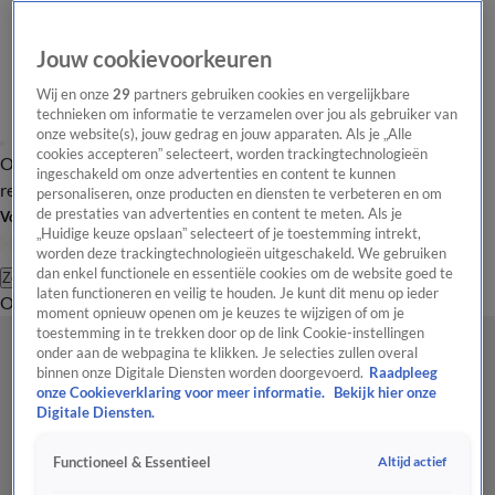
Jouw cookievoorkeuren
Wij en onze
29
partners gebruiken cookies en vergelijkbare
technieken om informatie te verzamelen over jou als gebruiker van
onze website(s), jouw gedrag en jouw apparaten. Als je „Alle
cookies accepteren” selecteert, worden trackingtechnologieën
Overzicht
Tip de
Laatste nieuws
Regionieuws
Het beste van Hart
ingeschakeld om onze advertenties en content te kunnen
redactie
personaliseren, onze producten en diensten te verbeteren en om
de prestaties van advertenties en content te meten. Als je
Volg Hart van Nederland
„Huidige keuze opslaan” selecteert of je toestemming intrekt,
worden deze trackingtechnologieën uitgeschakeld. We gebruiken
dan enkel functionele en essentiële cookies om de website goed te
Zoeken
laten functioneren en veilig te houden. Je kunt dit menu op ieder
Overzicht
Regio
Uitzendingen
Weer
Tip de redactie
Panel
Video's
moment opnieuw openen om je keuzes te wijzigen of om je
toestemming in te trekken door op de link Cookie-instellingen
onder aan de webpagina te klikken. Je selecties zullen overal
binnen onze Digitale Diensten worden doorgevoerd.
Raadpleeg
onze Cookieverklaring voor meer informatie.
Bekijk hier onze
Digitale Diensten.
Altijd actief
Functioneel & Essentieel