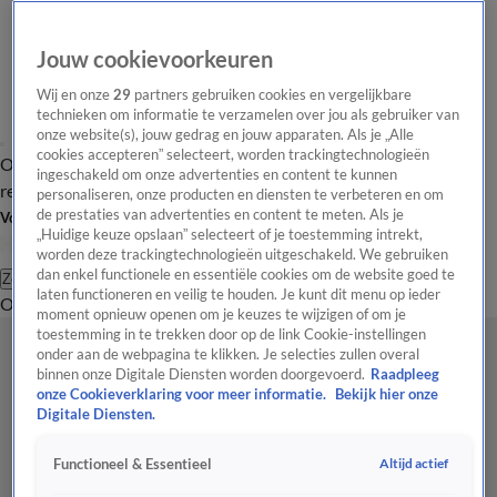
Jouw cookievoorkeuren
Wij en onze
29
partners gebruiken cookies en vergelijkbare
technieken om informatie te verzamelen over jou als gebruiker van
onze website(s), jouw gedrag en jouw apparaten. Als je „Alle
cookies accepteren” selecteert, worden trackingtechnologieën
Overzicht
Tip de
Laatste nieuws
Regionieuws
Het beste van Hart
ingeschakeld om onze advertenties en content te kunnen
redactie
personaliseren, onze producten en diensten te verbeteren en om
de prestaties van advertenties en content te meten. Als je
Volg Hart van Nederland
„Huidige keuze opslaan” selecteert of je toestemming intrekt,
worden deze trackingtechnologieën uitgeschakeld. We gebruiken
dan enkel functionele en essentiële cookies om de website goed te
Zoeken
laten functioneren en veilig te houden. Je kunt dit menu op ieder
Overzicht
Regio
Uitzendingen
Weer
Tip de redactie
Panel
Video's
moment opnieuw openen om je keuzes te wijzigen of om je
toestemming in te trekken door op de link Cookie-instellingen
onder aan de webpagina te klikken. Je selecties zullen overal
binnen onze Digitale Diensten worden doorgevoerd.
Raadpleeg
onze Cookieverklaring voor meer informatie.
Bekijk hier onze
Digitale Diensten.
Altijd actief
Functioneel & Essentieel