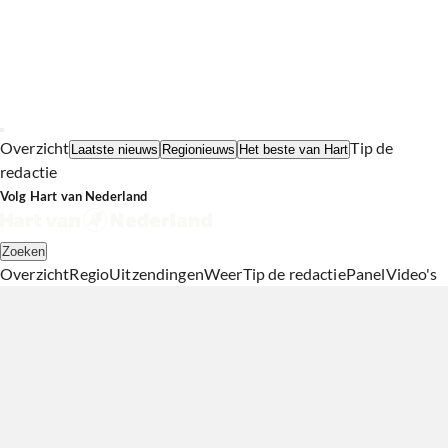
Overzicht
Tip de
Laatste nieuws
Regionieuws
Het beste van Hart
redactie
Volg Hart van Nederland
Zoeken
Overzicht
Regio
Uitzendingen
Weer
Tip de redactie
Panel
Video's