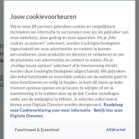
Jouw cookievoorkeuren
Wij en onze
29
partners gebruiken cookies en vergelijkbare
technieken om informatie te verzamelen over jou als gebruiker van
onze website(s), jouw gedrag en jouw apparaten. Als je „Alle
cookies accepteren” selecteert, worden trackingtechnologieën
Overzicht
Tip de
Laatste nieuws
Regionieuws
Het beste van Hart
ingeschakeld om onze advertenties en content te kunnen
redactie
personaliseren, onze producten en diensten te verbeteren en om
de prestaties van advertenties en content te meten. Als je
Volg Hart van Nederland
„Huidige keuze opslaan” selecteert of je toestemming intrekt,
worden deze trackingtechnologieën uitgeschakeld. We gebruiken
dan enkel functionele en essentiële cookies om de website goed te
Zoeken
laten functioneren en veilig te houden. Je kunt dit menu op ieder
Overzicht
Regio
Uitzendingen
Weer
Tip de redactie
Panel
Video's
moment opnieuw openen om je keuzes te wijzigen of om je
toestemming in te trekken door op de link Cookie-instellingen
onder aan de webpagina te klikken. Je selecties zullen overal
binnen onze Digitale Diensten worden doorgevoerd.
Raadpleeg
onze Cookieverklaring voor meer informatie.
Bekijk hier onze
Digitale Diensten.
Altijd actief
Functioneel & Essentieel