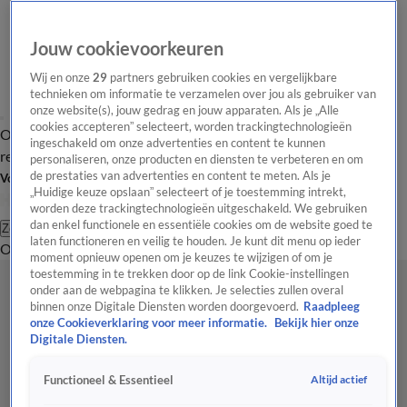
Jouw cookievoorkeuren
Wij en onze
29
partners gebruiken cookies en vergelijkbare
technieken om informatie te verzamelen over jou als gebruiker van
onze website(s), jouw gedrag en jouw apparaten. Als je „Alle
cookies accepteren” selecteert, worden trackingtechnologieën
Overzicht
Tip de
Laatste nieuws
Regionieuws
Het beste van Hart
ingeschakeld om onze advertenties en content te kunnen
redactie
personaliseren, onze producten en diensten te verbeteren en om
de prestaties van advertenties en content te meten. Als je
Volg Hart van Nederland
„Huidige keuze opslaan” selecteert of je toestemming intrekt,
worden deze trackingtechnologieën uitgeschakeld. We gebruiken
dan enkel functionele en essentiële cookies om de website goed te
Zoeken
laten functioneren en veilig te houden. Je kunt dit menu op ieder
Overzicht
Regio
Uitzendingen
Weer
Tip de redactie
Panel
Video's
moment opnieuw openen om je keuzes te wijzigen of om je
toestemming in te trekken door op de link Cookie-instellingen
onder aan de webpagina te klikken. Je selecties zullen overal
binnen onze Digitale Diensten worden doorgevoerd.
Raadpleeg
onze Cookieverklaring voor meer informatie.
Bekijk hier onze
Digitale Diensten.
Altijd actief
Functioneel & Essentieel