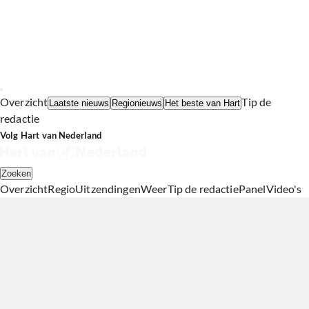
Overzicht
Tip de
Laatste nieuws
Regionieuws
Het beste van Hart
redactie
Volg Hart van Nederland
Zoeken
Overzicht
Regio
Uitzendingen
Weer
Tip de redactie
Panel
Video's