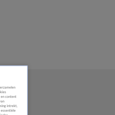
 verzamelen
okies
 en content
van
ing intrekt,
 essentiële