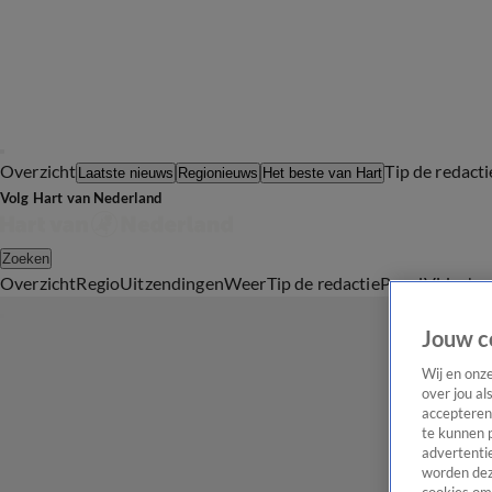
Overzicht
Tip de redacti
Laatste nieuws
Regionieuws
Het beste van Hart
Volg Hart van Nederland
Zoeken
Overzicht
Regio
Uitzendingen
Weer
Tip de redactie
Panel
Video's
Jouw c
Wij en onz
over jou al
accepteren
te kunnen 
advertentie
worden dez