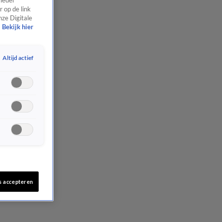
 ieder
 op de link
nze Digitale
Bekijk hier
Altijd actief
s accepteren