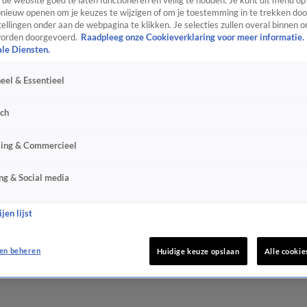
de website goed te laten functioneren en veilig te houden. Je kunt dit menu op
ieuw openen om je keuzes te wijzigen of om je toestemming in te trekken door
ellingen onder aan de webpagina te klikken. Je selecties zullen overal binnen o
orden doorgevoerd.
Raadpleeg onze Cookieverklaring voor meer informatie.
ale Diensten.
eel & Essentieel
sch
sing & Commercieel
ng & Social media
jen lijst
en beheren
Huidige keuze opslaan
Alle cookie