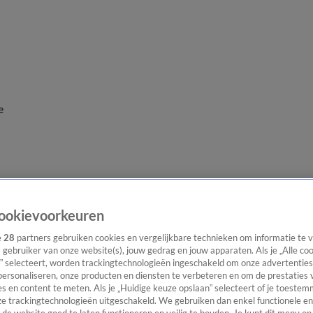
e
ookievoorkeuren
e
28
partners gebruiken cookies en vergelijkbare technieken om informatie te
s gebruiker van onze website(s), jouw gedrag en jouw apparaten. Als je „Alle co
” selecteert, worden trackingtechnologieën ingeschakeld om onze advertenties
personaliseren, onze producten en diensten te verbeteren en om de prestaties 
s en content te meten. Als je „Huidige keuze opslaan” selecteert of je toestemm
e trackingtechnologieën uitgeschakeld. We gebruiken dan enkel functionele en