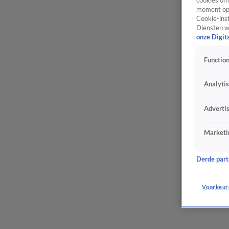
cookies om 
moment opn
Cookie-inst
Diensten w
onze Digit
Function
Analyti
Adverti
Marketi
Derde parti
Voorkeur