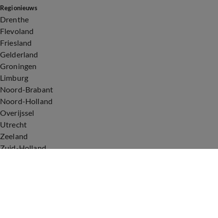
Regionieuws
Drenthe
Flevoland
Friesland
Gelderland
Groningen
Limburg
Noord-Brabant
Noord-Holland
Overijssel
Utrecht
Zeeland
Zuid-Holland
Voorwaarden
Over ons
Privacyverklaring
Gebruiksvoorwaarden
Cookieverklaring
Digitale diensten