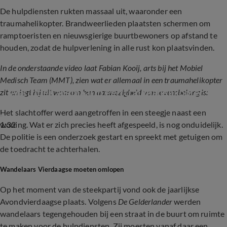
De hulpdiensten rukten massaal uit, waaronder een
traumahelikopter. Brandweerlieden plaatsten schermen om
ramptoeristen en nieuwsgierige buurtbewoners op afstand te
houden, zodat de hulpverlening in alle rust kon plaatsvinden.
In de onderstaande video laat Fabian Kooij, arts bij het Mobiel
Medisch Team (MMT), zien wat er allemaal in een traumahelikopter
Wat zit er allemaal in een traumahelikopter?
zit en legt hij uit waarom hun aanwezigheid van levensbelang is:
Het slachtoffer werd aangetroffen in een steegje naast een
1:32
woning. Wat er zich precies heeft afgespeeld, is nog onduidelijk.
De politie is een onderzoek gestart en spreekt met getuigen om
de toedracht te achterhalen.
Wandelaars Vierdaagse moeten omlopen
Op het moment van de steekpartij vond ook de jaarlijkse
Avondvierdaagse plaats. Volgens
De Gelderlander
werden
wandelaars tegengehouden bij een straat in de buurt om ruimte
te maken voor de hulpdiensten. Zij moesten vanaf daar een