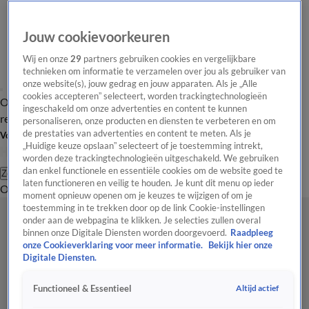
Jouw cookievoorkeuren
Wij en onze
29
partners gebruiken cookies en vergelijkbare
technieken om informatie te verzamelen over jou als gebruiker van
onze website(s), jouw gedrag en jouw apparaten. Als je „Alle
cookies accepteren” selecteert, worden trackingtechnologieën
Overzicht
Tip de
Laatste nieuws
Regionieuws
Het beste van Hart
ingeschakeld om onze advertenties en content te kunnen
redactie
personaliseren, onze producten en diensten te verbeteren en om
de prestaties van advertenties en content te meten. Als je
Volg Hart van Nederland
„Huidige keuze opslaan” selecteert of je toestemming intrekt,
worden deze trackingtechnologieën uitgeschakeld. We gebruiken
dan enkel functionele en essentiële cookies om de website goed te
Zoeken
laten functioneren en veilig te houden. Je kunt dit menu op ieder
Overzicht
Regio
Uitzendingen
Weer
Tip de redactie
Panel
Video's
moment opnieuw openen om je keuzes te wijzigen of om je
toestemming in te trekken door op de link Cookie-instellingen
onder aan de webpagina te klikken. Je selecties zullen overal
binnen onze Digitale Diensten worden doorgevoerd.
Raadpleeg
onze Cookieverklaring voor meer informatie.
Bekijk hier onze
Digitale Diensten.
Altijd actief
Functioneel & Essentieel