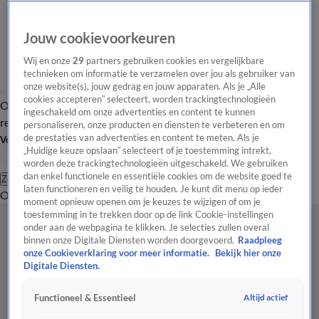
Jouw cookievoorkeuren
Wij en onze
29
partners gebruiken cookies en vergelijkbare
technieken om informatie te verzamelen over jou als gebruiker van
onze website(s), jouw gedrag en jouw apparaten. Als je „Alle
cookies accepteren” selecteert, worden trackingtechnologieën
Overzicht
Tip de
Laatste nieuws
Regionieuws
Het beste van Hart
ingeschakeld om onze advertenties en content te kunnen
redactie
personaliseren, onze producten en diensten te verbeteren en om
de prestaties van advertenties en content te meten. Als je
Volg Hart van Nederland
„Huidige keuze opslaan” selecteert of je toestemming intrekt,
worden deze trackingtechnologieën uitgeschakeld. We gebruiken
dan enkel functionele en essentiële cookies om de website goed te
Zoeken
laten functioneren en veilig te houden. Je kunt dit menu op ieder
Overzicht
Regio
Uitzendingen
Weer
Tip de redactie
Panel
Video's
moment opnieuw openen om je keuzes te wijzigen of om je
toestemming in te trekken door op de link Cookie-instellingen
onder aan de webpagina te klikken. Je selecties zullen overal
binnen onze Digitale Diensten worden doorgevoerd.
Raadpleeg
onze Cookieverklaring voor meer informatie.
Bekijk hier onze
Digitale Diensten.
Altijd actief
Functioneel & Essentieel