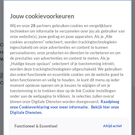
Jouw cookievoorkeuren
Wij en onze
28
partners gebruiken cookies en vergelijkbare
technieken om informatie te verzamelen over jou als gebruiker van
onze website(s), jouw gedrag en jouw apparaten. Als je „Alle
cookies accepteren” selecteert, worden trackingtechnologieën
Overzicht
Tip de
Laatste nieuws
Regionieuws
Het beste van Hart
ingeschakeld om onze advertenties en content te kunnen
redactie
personaliseren, onze producten en diensten te verbeteren en om
de prestaties van advertenties en content te meten. Als je
Volg Hart van Nederland
„Huidige keuze opslaan” selecteert of je toestemming intrekt,
worden deze trackingtechnologieën uitgeschakeld. We gebruiken
dan enkel functionele en essentiële cookies om de website goed te
Zoeken
laten functioneren en veilig te houden. Je kunt dit menu op ieder
Overzicht
Regio
Uitzendingen
Weer
Tip de redactie
Panel
Video's
moment opnieuw openen om je keuzes te wijzigen of om je
toestemming in te trekken door op de link Cookie-instellingen
onder aan de webpagina te klikken. Je selecties zullen overal
binnen onze Digitale Diensten worden doorgevoerd.
Raadpleeg
onze Cookieverklaring voor meer informatie.
Bekijk hier onze
Digitale Diensten.
Altijd actief
Functioneel & Essentieel