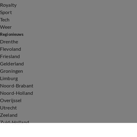
Royalty
Sport
Tech
Weer
Regionieuws
Drenthe
Flevoland
Friesland
Gelderland
Groningen
Limburg
Noord-Brabant
Noord-Holland
Overijssel
Utrecht
Zeeland
Zuid-Holland
Voorwaarden
Over ons