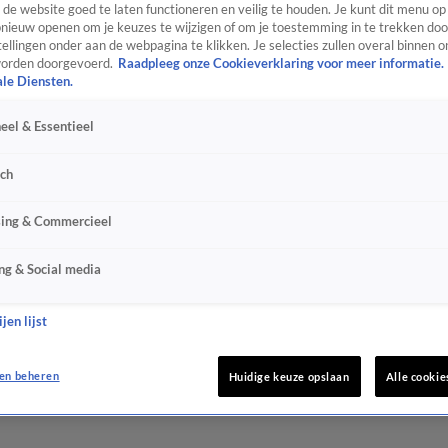
de website goed te laten functioneren en veilig te houden. Je kunt dit menu op
ieuw openen om je keuzes te wijzigen of om je toestemming in te trekken door
ellingen onder aan de webpagina te klikken. Je selecties zullen overal binnen o
orden doorgevoerd.
Raadpleeg onze Cookieverklaring voor meer informatie.
ale Diensten.
eel & Essentieel
sch
sing & Commercieel
ng & Social media
jen lijst
en beheren
Huidige keuze opslaan
Alle cookie