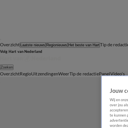
Overzicht
Tip de redacti
Laatste nieuws
Regionieuws
Het beste van Hart
Volg Hart van Nederland
Zoeken
Overzicht
Regio
Uitzendingen
Weer
Tip de redactie
Panel
Video's
Jouw c
Wij en onz
over jou al
accepteren
te kunnen 
advertentie
worden dez