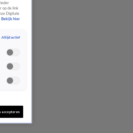
 ieder
 op de link
nze Digitale
Bekijk hier
Altijd actief
s accepteren