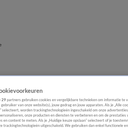
e
ookievoorkeuren
e
29
partners gebruiken cookies en vergelijkbare technieken om informatie te
s gebruiker van onze website(s), jouw gedrag en jouw apparaten. Als je „Alle co
” selecteert, worden trackingtechnologieën ingeschakeld om onze advertenties
personaliseren, onze producten en diensten te verbeteren en om de prestaties 
s en content te meten. Als je „Huidige keuze opslaan” selecteert of je toestemm
e trackingtechnologieën uitgeschakeld. We gebruiken dan enkel functionele en