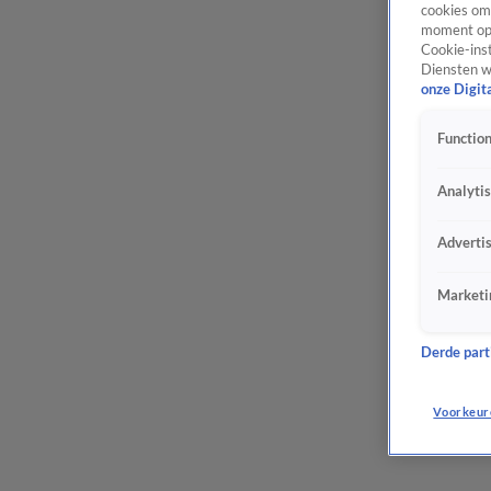
cookies om 
moment opn
Cookie-inst
Diensten w
onze Digit
Function
Analyti
Adverti
Marketi
Derde parti
Voorkeur