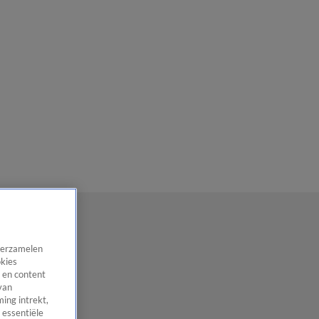
 verzamelen
okies
 en content
van
ing intrekt,
 essentiële