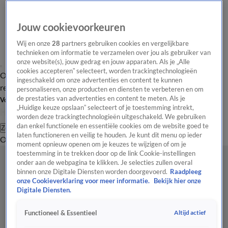
Jouw cookievoorkeuren
Wij en onze
28
partners gebruiken cookies en vergelijkbare
technieken om informatie te verzamelen over jou als gebruiker van
onze website(s), jouw gedrag en jouw apparaten. Als je „Alle
cookies accepteren” selecteert, worden trackingtechnologieën
Overzicht
Tip de
Laatste nieuws
Regionieuws
Het beste van Hart
ingeschakeld om onze advertenties en content te kunnen
redactie
personaliseren, onze producten en diensten te verbeteren en om
de prestaties van advertenties en content te meten. Als je
Volg Hart van Nederland
„Huidige keuze opslaan” selecteert of je toestemming intrekt,
worden deze trackingtechnologieën uitgeschakeld. We gebruiken
dan enkel functionele en essentiële cookies om de website goed te
Zoeken
laten functioneren en veilig te houden. Je kunt dit menu op ieder
Overzicht
Regio
Uitzendingen
Weer
Tip de redactie
Panel
Video's
moment opnieuw openen om je keuzes te wijzigen of om je
toestemming in te trekken door op de link Cookie-instellingen
onder aan de webpagina te klikken. Je selecties zullen overal
binnen onze Digitale Diensten worden doorgevoerd.
Raadpleeg
onze Cookieverklaring voor meer informatie.
Bekijk hier onze
Digitale Diensten.
Altijd actief
Functioneel & Essentieel