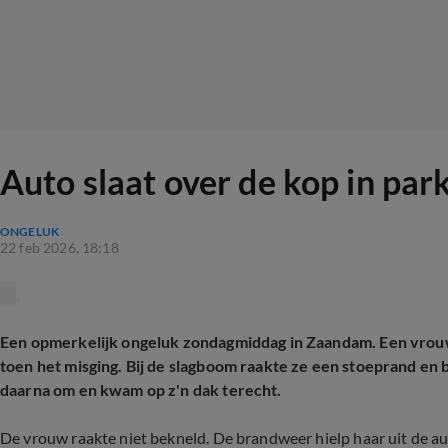
Auto slaat over de kop in pa
ONGELUK
22 feb 2026, 18:18
Een opmerkelijk ongeluk zondagmiddag in Zaandam. Een vrouw
toen het misging. Bij de slagboom raakte ze een stoeprand en 
daarna om en kwam op z'n dak terecht.
De vrouw raakte niet bekneld. De brandweer hielp haar uit de aut