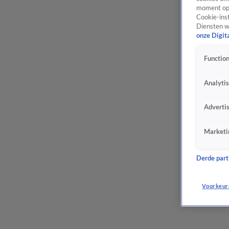
moment opn
Cookie-inst
Diensten w
onze Digit
Function
Analyti
Adverti
Marketi
Derde parti
Voorkeur