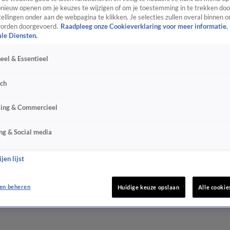
ieuw openen om je keuzes te wijzigen of om je toestemming in te trekken door
ellingen onder aan de webpagina te klikken. Je selecties zullen overal binnen o
orden doorgevoerd.
Raadpleeg onze Cookieverklaring voor meer informatie.
ale Diensten.
eel & Essentieel
sch
sing & Commercieel
ng & Social media
jen lijst
en beheren
Huidige keuze opslaan
Alle cookie