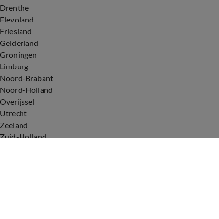
Drenthe
Flevoland
Friesland
Gelderland
Groningen
Limburg
Noord-Brabant
Noord-Holland
Overijssel
Utrecht
Zeeland
Zuid-Holland
Voorwaarden
Over ons
Privacyverklaring
Gebruiksvoorwaarden
Cookieverklaring
Digitale diensten
Cookie instellingen