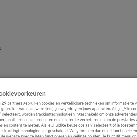
e
ookievoorkeuren
e
29
partners gebruiken cookies en vergelijkbare technieken om informatie te
s gebruiker van onze website(s), jouw gedrag en jouw apparaten. Als je „Alle co
” selecteert, worden trackingtechnologieën ingeschakeld om onze advertenties
personaliseren, onze producten en diensten te verbeteren en om de prestaties 
s en content te meten. Als je „Huidige keuze opslaan” selecteert of je toestemm
e trackingtechnologieën uitgeschakeld. We gebruiken dan enkel functionele en
de website goed te laten functioneren en veilig te houden. Je kunt dit menu op