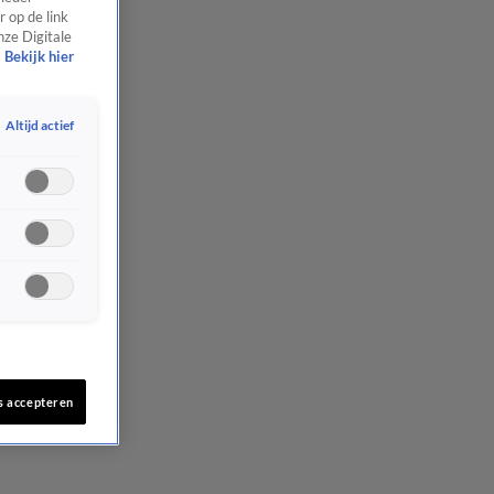
 op de link
nze Digitale
Bekijk hier
Altijd actief
s accepteren