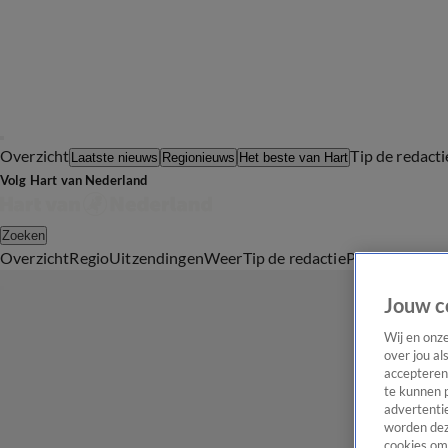
Overzicht
Tip de redacti
Laatste nieuws
Regionieuws
Het beste van Hart
Volg Hart van Nederland
Zoeken
Overzicht
Regio
Uitzendingen
Weer
Tip de redactie
Panel
Video's
Jouw c
Wij en onz
over jou al
accepteren
te kunnen 
advertentie
worden dez
cookies om 