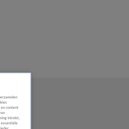
 verzamelen
okies
 en content
van
ing intrekt,
 essentiële
 ieder