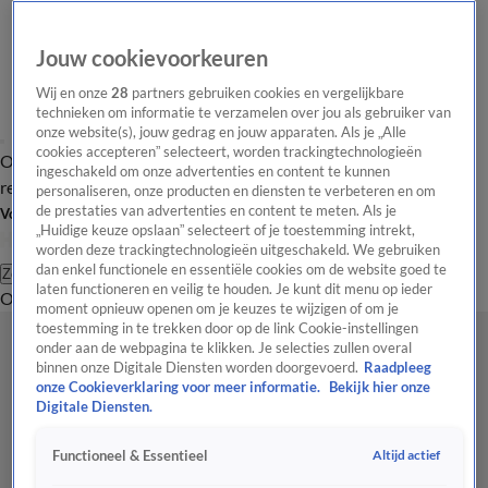
Jouw cookievoorkeuren
Wij en onze
28
partners gebruiken cookies en vergelijkbare
technieken om informatie te verzamelen over jou als gebruiker van
onze website(s), jouw gedrag en jouw apparaten. Als je „Alle
cookies accepteren” selecteert, worden trackingtechnologieën
Overzicht
Tip de
Laatste nieuws
Regionieuws
Het beste van Hart
ingeschakeld om onze advertenties en content te kunnen
redactie
personaliseren, onze producten en diensten te verbeteren en om
de prestaties van advertenties en content te meten. Als je
Volg Hart van Nederland
„Huidige keuze opslaan” selecteert of je toestemming intrekt,
worden deze trackingtechnologieën uitgeschakeld. We gebruiken
dan enkel functionele en essentiële cookies om de website goed te
Zoeken
laten functioneren en veilig te houden. Je kunt dit menu op ieder
Overzicht
Regio
Uitzendingen
Weer
Tip de redactie
Panel
Video's
moment opnieuw openen om je keuzes te wijzigen of om je
toestemming in te trekken door op de link Cookie-instellingen
onder aan de webpagina te klikken. Je selecties zullen overal
binnen onze Digitale Diensten worden doorgevoerd.
Raadpleeg
onze Cookieverklaring voor meer informatie.
Bekijk hier onze
Digitale Diensten.
Altijd actief
Functioneel & Essentieel