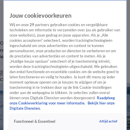
Jouw cookievoorkeuren
Wij en onze
29
partners gebruiken cookies en vergelijkbare
technieken om informatie te verzamelen over jou als gebruiker van
onze website(s), jouw gedrag en jouw apparaten. Als je „Alle
cookies accepteren” selecteert, worden trackingtechnologieën
Overzicht
Tip de
Laatste nieuws
Regionieuws
Het beste van Hart
ingeschakeld om onze advertenties en content te kunnen
redactie
personaliseren, onze producten en diensten te verbeteren en om
de prestaties van advertenties en content te meten. Als je
Volg Hart van Nederland
„Huidige keuze opslaan” selecteert of je toestemming intrekt,
worden deze trackingtechnologieën uitgeschakeld. We gebruiken
dan enkel functionele en essentiële cookies om de website goed te
Zoeken
laten functioneren en veilig te houden. Je kunt dit menu op ieder
Overzicht
Regio
Uitzendingen
Weer
Tip de redactie
Panel
Video's
moment opnieuw openen om je keuzes te wijzigen of om je
toestemming in te trekken door op de link Cookie-instellingen
onder aan de webpagina te klikken. Je selecties zullen overal
binnen onze Digitale Diensten worden doorgevoerd.
Raadpleeg
onze Cookieverklaring voor meer informatie.
Bekijk hier onze
Digitale Diensten.
Altijd actief
Functioneel & Essentieel