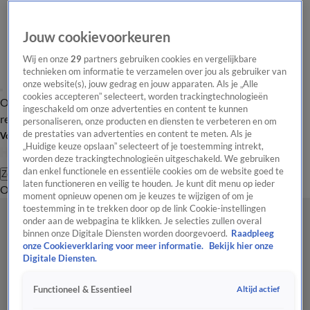
Jouw cookievoorkeuren
Wij en onze
29
partners gebruiken cookies en vergelijkbare
technieken om informatie te verzamelen over jou als gebruiker van
onze website(s), jouw gedrag en jouw apparaten. Als je „Alle
cookies accepteren” selecteert, worden trackingtechnologieën
Overzicht
Tip de
Laatste nieuws
Regionieuws
Het beste van Hart
ingeschakeld om onze advertenties en content te kunnen
redactie
personaliseren, onze producten en diensten te verbeteren en om
de prestaties van advertenties en content te meten. Als je
Volg Hart van Nederland
„Huidige keuze opslaan” selecteert of je toestemming intrekt,
worden deze trackingtechnologieën uitgeschakeld. We gebruiken
dan enkel functionele en essentiële cookies om de website goed te
Zoeken
laten functioneren en veilig te houden. Je kunt dit menu op ieder
Overzicht
Regio
Uitzendingen
Weer
Tip de redactie
Panel
Video's
moment opnieuw openen om je keuzes te wijzigen of om je
toestemming in te trekken door op de link Cookie-instellingen
onder aan de webpagina te klikken. Je selecties zullen overal
binnen onze Digitale Diensten worden doorgevoerd.
Raadpleeg
onze Cookieverklaring voor meer informatie.
Bekijk hier onze
Digitale Diensten.
Altijd actief
Functioneel & Essentieel