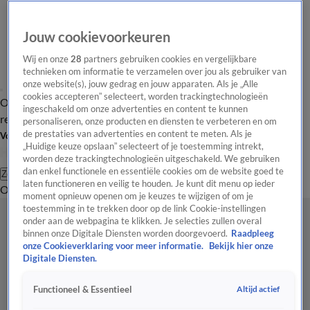
Jouw cookievoorkeuren
Wij en onze
28
partners gebruiken cookies en vergelijkbare
technieken om informatie te verzamelen over jou als gebruiker van
onze website(s), jouw gedrag en jouw apparaten. Als je „Alle
cookies accepteren” selecteert, worden trackingtechnologieën
Overzicht
Tip de
Laatste nieuws
Regionieuws
Het beste van Hart
ingeschakeld om onze advertenties en content te kunnen
redactie
personaliseren, onze producten en diensten te verbeteren en om
de prestaties van advertenties en content te meten. Als je
Volg Hart van Nederland
„Huidige keuze opslaan” selecteert of je toestemming intrekt,
worden deze trackingtechnologieën uitgeschakeld. We gebruiken
dan enkel functionele en essentiële cookies om de website goed te
Zoeken
laten functioneren en veilig te houden. Je kunt dit menu op ieder
Overzicht
Regio
Uitzendingen
Weer
Tip de redactie
Panel
Video's
moment opnieuw openen om je keuzes te wijzigen of om je
toestemming in te trekken door op de link Cookie-instellingen
onder aan de webpagina te klikken. Je selecties zullen overal
binnen onze Digitale Diensten worden doorgevoerd.
Raadpleeg
onze Cookieverklaring voor meer informatie.
Bekijk hier onze
Digitale Diensten.
Altijd actief
Functioneel & Essentieel