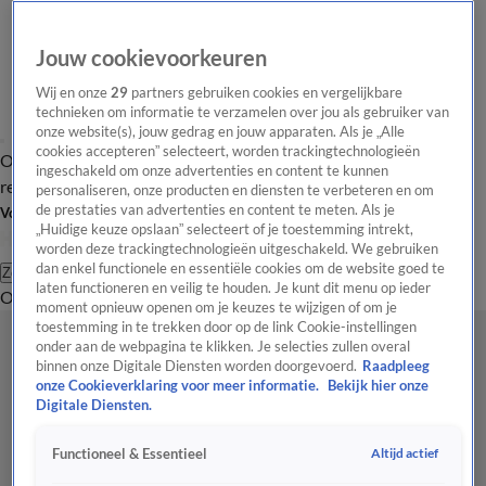
Jouw cookievoorkeuren
Wij en onze
29
partners gebruiken cookies en vergelijkbare
technieken om informatie te verzamelen over jou als gebruiker van
onze website(s), jouw gedrag en jouw apparaten. Als je „Alle
cookies accepteren” selecteert, worden trackingtechnologieën
Overzicht
Tip de
Laatste nieuws
Regionieuws
Het beste van Hart
ingeschakeld om onze advertenties en content te kunnen
redactie
personaliseren, onze producten en diensten te verbeteren en om
de prestaties van advertenties en content te meten. Als je
Volg Hart van Nederland
„Huidige keuze opslaan” selecteert of je toestemming intrekt,
worden deze trackingtechnologieën uitgeschakeld. We gebruiken
dan enkel functionele en essentiële cookies om de website goed te
Zoeken
laten functioneren en veilig te houden. Je kunt dit menu op ieder
Overzicht
Regio
Uitzendingen
Weer
Tip de redactie
Panel
Video's
moment opnieuw openen om je keuzes te wijzigen of om je
toestemming in te trekken door op de link Cookie-instellingen
onder aan de webpagina te klikken. Je selecties zullen overal
binnen onze Digitale Diensten worden doorgevoerd.
Raadpleeg
onze Cookieverklaring voor meer informatie.
Bekijk hier onze
Digitale Diensten.
Altijd actief
Functioneel & Essentieel