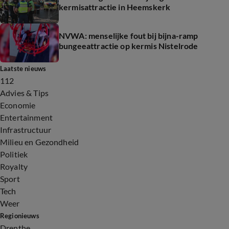
kermisattractie in Heemskerk
NVWA: menselijke fout bij bijna-ramp
bungeeattractie op kermis Nistelrode
Laatste nieuws
112
Advies & Tips
Economie
Entertainment
Infrastructuur
Milieu en Gezondheid
Politiek
Royalty
Sport
Tech
Weer
Regionieuws
Drenthe