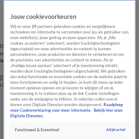
Jouw cookievoorkeuren
Wij en onze
29
partners gebruiken cookies en vergelijkbare
technieken om informatie te verzamelen over jou als gebruiker van
onze website(s), jouw gedrag en jouw apparaten. Als je „Alle
cookies accepteren” selecteert, worden trackingtechnologieën
Overzicht
Tip de
Laatste nieuws
Regionieuws
Het beste van Hart
ingeschakeld om onze advertenties en content te kunnen
redactie
personaliseren, onze producten en diensten te verbeteren en om
de prestaties van advertenties en content te meten. Als je
Volg Hart van Nederland
„Huidige keuze opslaan” selecteert of je toestemming intrekt,
worden deze trackingtechnologieën uitgeschakeld. We gebruiken
dan enkel functionele en essentiële cookies om de website goed te
Zoeken
laten functioneren en veilig te houden. Je kunt dit menu op ieder
Overzicht
Regio
Uitzendingen
Weer
Tip de redactie
Panel
Video's
moment opnieuw openen om je keuzes te wijzigen of om je
toestemming in te trekken door op de link Cookie-instellingen
onder aan de webpagina te klikken. Je selecties zullen overal
binnen onze Digitale Diensten worden doorgevoerd.
Raadpleeg
onze Cookieverklaring voor meer informatie.
Bekijk hier onze
Digitale Diensten.
Altijd actief
Functioneel & Essentieel