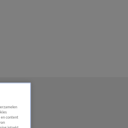
 verzamelen
okies
 en content
van
ing intrekt,