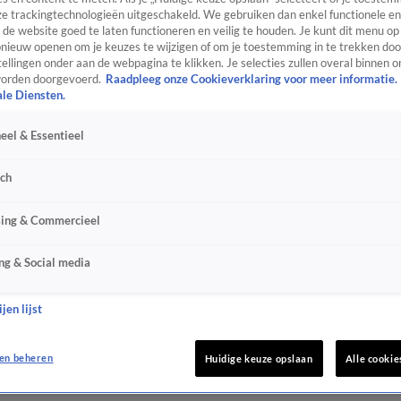
e trackingtechnologieën uitgeschakeld. We gebruiken dan enkel functionele en
de website goed te laten functioneren en veilig te houden. Je kunt dit menu op
ieuw openen om je keuzes te wijzigen of om je toestemming in te trekken door
ellingen onder aan de webpagina te klikken. Je selecties zullen overal binnen o
orden doorgevoerd.
Raadpleeg onze Cookieverklaring voor meer informatie.
ale Diensten.
eel & Essentieel
sch
sing & Commercieel
ng & Social media
jen lijst
en beheren
Huidige keuze opslaan
Alle cookie