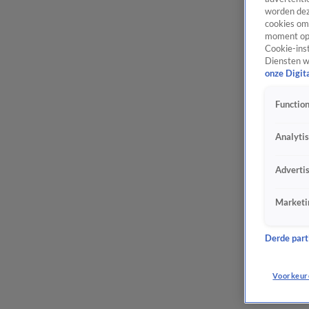
worden dez
cookies om 
moment opn
Cookie-inst
Diensten w
onze Digit
Function
Analyti
Adverti
Marketi
Derde parti
Voorkeur