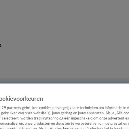
e
ookievoorkeuren
e
29
partners gebruiken cookies en vergelijkbare technieken om informatie te
s gebruiker van onze website(s), jouw gedrag en jouw apparaten. Als je „Alle co
” selecteert, worden trackingtechnologieën ingeschakeld om onze advertenties
personaliseren, onze producten en diensten te verbeteren en om de prestaties 
s en content te meten. Als je „Huidige keuze opslaan” selecteert of je toestemm