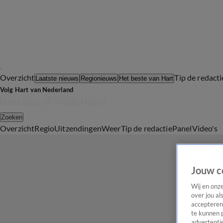
Overzicht
Tip de redacti
Laatste nieuws
Regionieuws
Het beste van Hart
Volg Hart van Nederland
Zoeken
Overzicht
Regio
Uitzendingen
Weer
Tip de redactie
Panel
Video's
Jouw c
Wij en onz
over jou al
accepteren
te kunnen 
advertentie