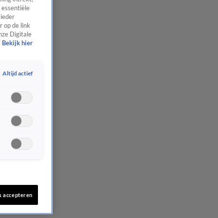
 essentiële
 ieder
 op de link
nze Digitale
Bekijk hier
Altijd actief
s accepteren