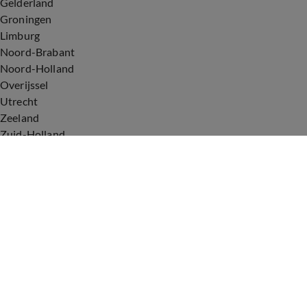
Gelderland
Groningen
Limburg
Noord-Brabant
Noord-Holland
Overijssel
Utrecht
Zeeland
Zuid-Holland
Voorwaarden
Over ons
Privacyverklaring
Gebruiksvoorwaarden
Cookieverklaring
Digitale diensten
Cookie instellingen
Upod & Talpa Network
Adverteren
Vacatures