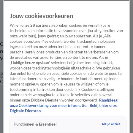
Jouw cookievoorkeuren
Wij en onze
28
partners gebruiken cookies en vergelijkbare
technieken om informatie te verzamelen over jou als gebruiker van
onze website(s), jouw gedrag en jouw apparaten. Als je „Alle
cookies accepteren” selecteert, worden trackingtechnologieën
Overzicht
Tip de
Laatste nieuws
Regionieuws
Het beste van Hart
ingeschakeld om onze advertenties en content te kunnen
redactie
personaliseren, onze producten en diensten te verbeteren en om
de prestaties van advertenties en content te meten. Als je
Volg Hart van Nederland
„Huidige keuze opslaan” selecteert of je toestemming intrekt,
worden deze trackingtechnologieën uitgeschakeld. We gebruiken
dan enkel functionele en essentiële cookies om de website goed te
Zoeken
laten functioneren en veilig te houden. Je kunt dit menu op ieder
Overzicht
Regio
Uitzendingen
Weer
Tip de redactie
Panel
Video's
moment opnieuw openen om je keuzes te wijzigen of om je
toestemming in te trekken door op de link Cookie-instellingen
onder aan de webpagina te klikken. Je selecties zullen overal
binnen onze Digitale Diensten worden doorgevoerd.
Raadpleeg
onze Cookieverklaring voor meer informatie.
Bekijk hier onze
Digitale Diensten.
Altijd actief
Functioneel & Essentieel