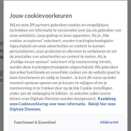
Jouw cookievoorkeuren
Wij en onze
29
partners gebruiken cookies en vergelijkbare
technieken om informatie te verzamelen over jou als gebruiker van
onze website(s), jouw gedrag en jouw apparaten. Als je „Alle
cookies accepteren” selecteert, worden trackingtechnologieën
Overzicht
Tip de
Laatste nieuws
Regionieuws
Het beste van Hart
ingeschakeld om onze advertenties en content te kunnen
redactie
personaliseren, onze producten en diensten te verbeteren en om
de prestaties van advertenties en content te meten. Als je
Volg Hart van Nederland
„Huidige keuze opslaan” selecteert of je toestemming intrekt,
worden deze trackingtechnologieën uitgeschakeld. We gebruiken
dan enkel functionele en essentiële cookies om de website goed te
Zoeken
laten functioneren en veilig te houden. Je kunt dit menu op ieder
Overzicht
Regio
Uitzendingen
Weer
Tip de redactie
Panel
Video's
moment opnieuw openen om je keuzes te wijzigen of om je
toestemming in te trekken door op de link Cookie-instellingen
onder aan de webpagina te klikken. Je selecties zullen overal
binnen onze Digitale Diensten worden doorgevoerd.
Raadpleeg
onze Cookieverklaring voor meer informatie.
Bekijk hier onze
Digitale Diensten.
Altijd actief
Functioneel & Essentieel