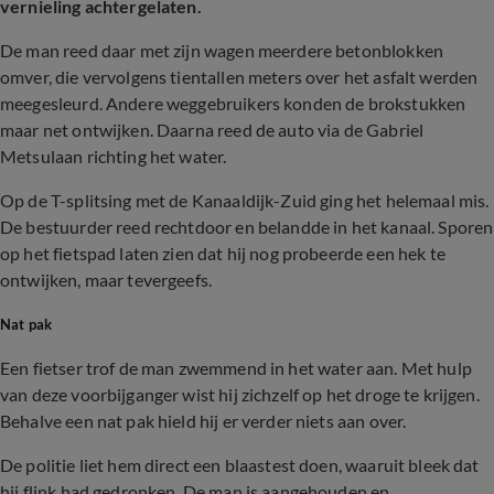
vernieling achtergelaten.
De man reed daar met zijn wagen meerdere betonblokken
omver, die vervolgens tientallen meters over het asfalt werden
meegesleurd. Andere weggebruikers konden de brokstukken
maar net ontwijken. Daarna reed de auto via de Gabriel
Metsulaan richting het water.
Op de T-splitsing met de Kanaaldijk-Zuid ging het helemaal mis.
De bestuurder reed rechtdoor en belandde in het kanaal. Sporen
op het fietspad laten zien dat hij nog probeerde een hek te
ontwijken, maar tevergeefs.
Nat pak
Een fietser trof de man zwemmend in het water aan. Met hulp
van deze voorbijganger wist hij zichzelf op het droge te krijgen.
Behalve een nat pak hield hij er verder niets aan over.
De politie liet hem direct een blaastest doen, waaruit bleek dat
hij flink had gedronken. De man is aangehouden en