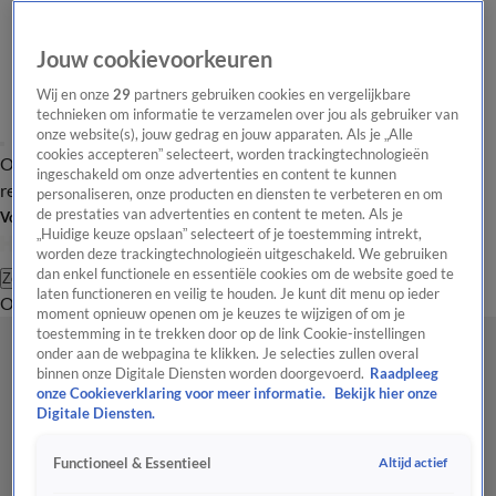
Jouw cookievoorkeuren
Wij en onze
29
partners gebruiken cookies en vergelijkbare
technieken om informatie te verzamelen over jou als gebruiker van
onze website(s), jouw gedrag en jouw apparaten. Als je „Alle
cookies accepteren” selecteert, worden trackingtechnologieën
Overzicht
Tip de
Laatste nieuws
Regionieuws
Het beste van Hart
ingeschakeld om onze advertenties en content te kunnen
redactie
personaliseren, onze producten en diensten te verbeteren en om
de prestaties van advertenties en content te meten. Als je
Volg Hart van Nederland
„Huidige keuze opslaan” selecteert of je toestemming intrekt,
worden deze trackingtechnologieën uitgeschakeld. We gebruiken
dan enkel functionele en essentiële cookies om de website goed te
Zoeken
laten functioneren en veilig te houden. Je kunt dit menu op ieder
Overzicht
Regio
Uitzendingen
Weer
Tip de redactie
Panel
Video's
moment opnieuw openen om je keuzes te wijzigen of om je
toestemming in te trekken door op de link Cookie-instellingen
onder aan de webpagina te klikken. Je selecties zullen overal
binnen onze Digitale Diensten worden doorgevoerd.
Raadpleeg
onze Cookieverklaring voor meer informatie.
Bekijk hier onze
Digitale Diensten.
Altijd actief
Functioneel & Essentieel