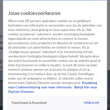
Jouw cookievoorkeuren
Wij en onze
29
partners gebruiken cookies en vergelijkbare
technieken om informatie te verzamelen over jou als gebruiker van
onze website(s), jouw gedrag en jouw apparaten. Als je „Alle
cookies accepteren” selecteert, worden trackingtechnologieën
Overzicht
Tip de
Laatste nieuws
Regionieuws
Het beste van Hart
ingeschakeld om onze advertenties en content te kunnen
redactie
personaliseren, onze producten en diensten te verbeteren en om
de prestaties van advertenties en content te meten. Als je
Volg Hart van Nederland
„Huidige keuze opslaan” selecteert of je toestemming intrekt,
worden deze trackingtechnologieën uitgeschakeld. We gebruiken
dan enkel functionele en essentiële cookies om de website goed te
Zoeken
laten functioneren en veilig te houden. Je kunt dit menu op ieder
Overzicht
Regio
Uitzendingen
Weer
Tip de redactie
Panel
Video's
moment opnieuw openen om je keuzes te wijzigen of om je
toestemming in te trekken door op de link Cookie-instellingen
onder aan de webpagina te klikken. Je selecties zullen overal
binnen onze Digitale Diensten worden doorgevoerd.
Raadpleeg
onze Cookieverklaring voor meer informatie.
Bekijk hier onze
Digitale Diensten.
Altijd actief
Functioneel & Essentieel