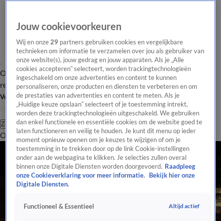
Jouw cookievoorkeuren
Wij en onze
29
partners gebruiken cookies en vergelijkbare
technieken om informatie te verzamelen over jou als gebruiker van
onze website(s), jouw gedrag en jouw apparaten. Als je „Alle
cookies accepteren” selecteert, worden trackingtechnologieën
Overzicht
Tip de
Laatste nieuws
Regionieuws
Het beste van Hart
ingeschakeld om onze advertenties en content te kunnen
redactie
personaliseren, onze producten en diensten te verbeteren en om
de prestaties van advertenties en content te meten. Als je
Volg Hart van Nederland
„Huidige keuze opslaan” selecteert of je toestemming intrekt,
worden deze trackingtechnologieën uitgeschakeld. We gebruiken
dan enkel functionele en essentiële cookies om de website goed te
Zoeken
laten functioneren en veilig te houden. Je kunt dit menu op ieder
Overzicht
Regio
Uitzendingen
Weer
Tip de redactie
Panel
Video's
moment opnieuw openen om je keuzes te wijzigen of om je
toestemming in te trekken door op de link Cookie-instellingen
onder aan de webpagina te klikken. Je selecties zullen overal
binnen onze Digitale Diensten worden doorgevoerd.
Raadpleeg
onze Cookieverklaring voor meer informatie.
Bekijk hier onze
Digitale Diensten.
Altijd actief
Functioneel & Essentieel