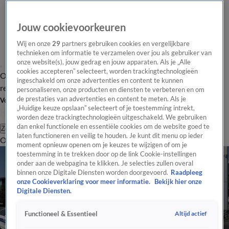
Jouw cookievoorkeuren
Wij en onze
29
partners gebruiken cookies en vergelijkbare
technieken om informatie te verzamelen over jou als gebruiker van
onze website(s), jouw gedrag en jouw apparaten. Als je „Alle
cookies accepteren” selecteert, worden trackingtechnologieën
Overzicht
Tip de
Laatste nieuws
Regionieuws
Het beste van Hart
ingeschakeld om onze advertenties en content te kunnen
redactie
personaliseren, onze producten en diensten te verbeteren en om
de prestaties van advertenties en content te meten. Als je
Volg Hart van Nederland
„Huidige keuze opslaan” selecteert of je toestemming intrekt,
worden deze trackingtechnologieën uitgeschakeld. We gebruiken
dan enkel functionele en essentiële cookies om de website goed te
Zoeken
laten functioneren en veilig te houden. Je kunt dit menu op ieder
Overzicht
Regio
Uitzendingen
Weer
Tip de redactie
Panel
Video's
moment opnieuw openen om je keuzes te wijzigen of om je
toestemming in te trekken door op de link Cookie-instellingen
onder aan de webpagina te klikken. Je selecties zullen overal
binnen onze Digitale Diensten worden doorgevoerd.
Raadpleeg
onze Cookieverklaring voor meer informatie.
Bekijk hier onze
Digitale Diensten.
Altijd actief
Functioneel & Essentieel