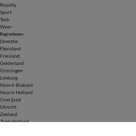
Royalty
Sport
Tech
Weer
Regionieuws
Drenthe
Flevoland
Friesland
Gelderland
Groningen
Limburg
Noord-Brabant
Noord-Holland
Overijssel
Utrecht
Zeeland
Zuid-Holland
Voorwaarden
Over ons