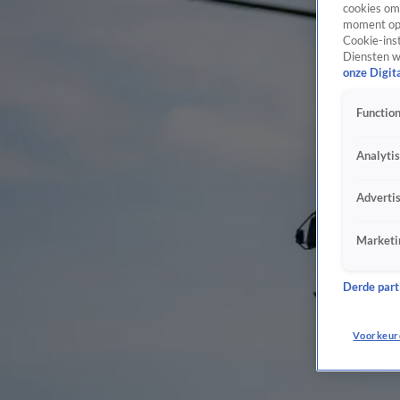
cookies om 
moment opn
Cookie-inst
Diensten w
onze Digit
Function
Analyti
Adverti
Marketi
Derde parti
Voorkeur