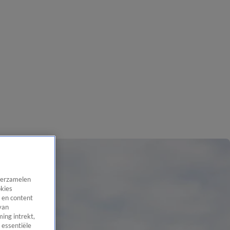
 verzamelen
okies
 en content
van
ing intrekt,
 essentiële