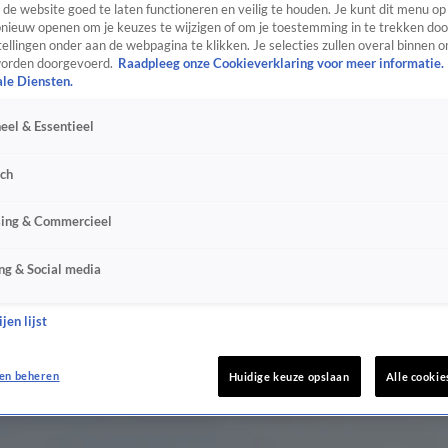
de website goed te laten functioneren en veilig te houden. Je kunt dit menu op
ieuw openen om je keuzes te wijzigen of om je toestemming in te trekken door
ellingen onder aan de webpagina te klikken. Je selecties zullen overal binnen o
orden doorgevoerd.
Raadpleeg onze Cookieverklaring voor meer informatie.
ale Diensten.
eel & Essentieel
sch
sing & Commercieel
ng & Social media
jen lijst
en beheren
Huidige keuze opslaan
Alle cookie