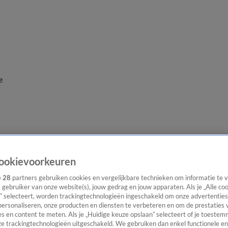
e
ookievoorkeuren
e
28
partners gebruiken cookies en vergelijkbare technieken om informatie te
s gebruiker van onze website(s), jouw gedrag en jouw apparaten. Als je „Alle co
” selecteert, worden trackingtechnologieën ingeschakeld om onze advertenties
personaliseren, onze producten en diensten te verbeteren en om de prestaties 
s en content te meten. Als je „Huidige keuze opslaan” selecteert of je toestemm
e trackingtechnologieën uitgeschakeld. We gebruiken dan enkel functionele en