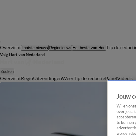
Overzicht
Tip de redacti
Laatste nieuws
Regionieuws
Het beste van Hart
Volg Hart van Nederland
Zoeken
Overzicht
Regio
Uitzendingen
Weer
Tip de redactie
Panel
Video's
Jouw c
Wij en onz
over jou al
accepteren
te kunnen 
advertentie
worden dez