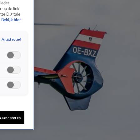
 ieder
 op de link
nze Digitale
Bekijk hier
Altijd actief
s accepteren