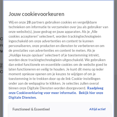
Jouw cookievoorkeuren
Wij en onze
28
partners gebruiken cookies en vergelijkbare
technieken om informatie te verzamelen over jou als gebruiker van
onze website(s), jouw gedrag en jouw apparaten. Als je „Alle
cookies accepteren” selecteert, worden trackingtechnologieën
Overzicht
Tip de
Laatste nieuws
Regionieuws
Het beste van Hart
ingeschakeld om onze advertenties en content te kunnen
redactie
personaliseren, onze producten en diensten te verbeteren en om
de prestaties van advertenties en content te meten. Als je
Volg Hart van Nederland
„Huidige keuze opslaan” selecteert of je toestemming intrekt,
worden deze trackingtechnologieën uitgeschakeld. We gebruiken
dan enkel functionele en essentiële cookies om de website goed te
Zoeken
laten functioneren en veilig te houden. Je kunt dit menu op ieder
Overzicht
Regio
Uitzendingen
Weer
Tip de redactie
Panel
Video's
moment opnieuw openen om je keuzes te wijzigen of om je
toestemming in te trekken door op de link Cookie-instellingen
onder aan de webpagina te klikken. Je selecties zullen overal
binnen onze Digitale Diensten worden doorgevoerd.
Raadpleeg
onze Cookieverklaring voor meer informatie.
Bekijk hier onze
Digitale Diensten.
Altijd actief
Functioneel & Essentieel