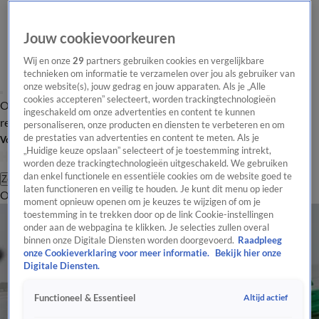
Jouw cookievoorkeuren
Wij en onze
29
partners gebruiken cookies en vergelijkbare
technieken om informatie te verzamelen over jou als gebruiker van
onze website(s), jouw gedrag en jouw apparaten. Als je „Alle
cookies accepteren” selecteert, worden trackingtechnologieën
Overzicht
Tip de
Laatste nieuws
Regionieuws
Het beste van Hart
ingeschakeld om onze advertenties en content te kunnen
redactie
personaliseren, onze producten en diensten te verbeteren en om
de prestaties van advertenties en content te meten. Als je
Volg Hart van Nederland
„Huidige keuze opslaan” selecteert of je toestemming intrekt,
worden deze trackingtechnologieën uitgeschakeld. We gebruiken
dan enkel functionele en essentiële cookies om de website goed te
Zoeken
laten functioneren en veilig te houden. Je kunt dit menu op ieder
Overzicht
Regio
Uitzendingen
Weer
Tip de redactie
Panel
Video's
moment opnieuw openen om je keuzes te wijzigen of om je
toestemming in te trekken door op de link Cookie-instellingen
onder aan de webpagina te klikken. Je selecties zullen overal
binnen onze Digitale Diensten worden doorgevoerd.
Raadpleeg
onze Cookieverklaring voor meer informatie.
Bekijk hier onze
Digitale Diensten.
Altijd actief
Functioneel & Essentieel