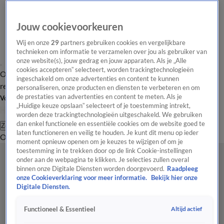
Jouw cookievoorkeuren
Wij en onze
29
partners gebruiken cookies en vergelijkbare
technieken om informatie te verzamelen over jou als gebruiker van
onze website(s), jouw gedrag en jouw apparaten. Als je „Alle
cookies accepteren” selecteert, worden trackingtechnologieën
Overzicht
Tip de
Laatste nieuws
Regionieuws
Het beste van Hart
ingeschakeld om onze advertenties en content te kunnen
redactie
personaliseren, onze producten en diensten te verbeteren en om
de prestaties van advertenties en content te meten. Als je
Volg Hart van Nederland
„Huidige keuze opslaan” selecteert of je toestemming intrekt,
worden deze trackingtechnologieën uitgeschakeld. We gebruiken
dan enkel functionele en essentiële cookies om de website goed te
Zoeken
laten functioneren en veilig te houden. Je kunt dit menu op ieder
Overzicht
Regio
Uitzendingen
Weer
Tip de redactie
Panel
Video's
moment opnieuw openen om je keuzes te wijzigen of om je
toestemming in te trekken door op de link Cookie-instellingen
onder aan de webpagina te klikken. Je selecties zullen overal
binnen onze Digitale Diensten worden doorgevoerd.
Raadpleeg
onze Cookieverklaring voor meer informatie.
Bekijk hier onze
Digitale Diensten.
Altijd actief
Functioneel & Essentieel