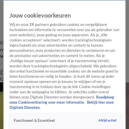
Jouw cookievoorkeuren
Wij en onze
29
partners gebruiken cookies en vergelijkbare
technieken om informatie te verzamelen over jou als gebruiker van
onze website(s), jouw gedrag en jouw apparaten. Als je „Alle
cookies accepteren” selecteert, worden trackingtechnologieën
Overzicht
Tip de
Laatste nieuws
Regionieuws
Het beste van Hart
ingeschakeld om onze advertenties en content te kunnen
redactie
personaliseren, onze producten en diensten te verbeteren en om
de prestaties van advertenties en content te meten. Als je
Volg Hart van Nederland
„Huidige keuze opslaan” selecteert of je toestemming intrekt,
worden deze trackingtechnologieën uitgeschakeld. We gebruiken
dan enkel functionele en essentiële cookies om de website goed te
Zoeken
laten functioneren en veilig te houden. Je kunt dit menu op ieder
Overzicht
Regio
Uitzendingen
Weer
Tip de redactie
Panel
Video's
moment opnieuw openen om je keuzes te wijzigen of om je
toestemming in te trekken door op de link Cookie-instellingen
onder aan de webpagina te klikken. Je selecties zullen overal
binnen onze Digitale Diensten worden doorgevoerd.
Raadpleeg
onze Cookieverklaring voor meer informatie.
Bekijk hier onze
Digitale Diensten.
Altijd actief
Functioneel & Essentieel