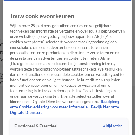
Jouw cookievoorkeuren
Wij en onze
29
partners gebruiken cookies en vergelijkbare
technieken om informatie te verzamelen over jou als gebruiker van
onze website(s), jouw gedrag en jouw apparaten. Als je „Alle
cookies accepteren” selecteert, worden trackingtechnologieën
Overzicht
Tip de
Laatste nieuws
Regionieuws
Het beste van Hart
ingeschakeld om onze advertenties en content te kunnen
redactie
personaliseren, onze producten en diensten te verbeteren en om
de prestaties van advertenties en content te meten. Als je
Volg Hart van Nederland
„Huidige keuze opslaan” selecteert of je toestemming intrekt,
worden deze trackingtechnologieën uitgeschakeld. We gebruiken
dan enkel functionele en essentiële cookies om de website goed te
Zoeken
laten functioneren en veilig te houden. Je kunt dit menu op ieder
Overzicht
Regio
Uitzendingen
Weer
Tip de redactie
Panel
Video's
moment opnieuw openen om je keuzes te wijzigen of om je
toestemming in te trekken door op de link Cookie-instellingen
onder aan de webpagina te klikken. Je selecties zullen overal
binnen onze Digitale Diensten worden doorgevoerd.
Raadpleeg
onze Cookieverklaring voor meer informatie.
Bekijk hier onze
Digitale Diensten.
Altijd actief
Functioneel & Essentieel