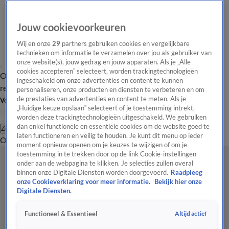
Jouw cookievoorkeuren
Wij en onze
29
partners gebruiken cookies en vergelijkbare
technieken om informatie te verzamelen over jou als gebruiker van
onze website(s), jouw gedrag en jouw apparaten. Als je „Alle
cookies accepteren” selecteert, worden trackingtechnologieën
Overzicht
Tip de
Laatste nieuws
Regionieuws
Het beste van Hart
ingeschakeld om onze advertenties en content te kunnen
redactie
personaliseren, onze producten en diensten te verbeteren en om
de prestaties van advertenties en content te meten. Als je
Volg Hart van Nederland
„Huidige keuze opslaan” selecteert of je toestemming intrekt,
worden deze trackingtechnologieën uitgeschakeld. We gebruiken
dan enkel functionele en essentiële cookies om de website goed te
Zoeken
laten functioneren en veilig te houden. Je kunt dit menu op ieder
Overzicht
Regio
Uitzendingen
Weer
Tip de redactie
Panel
Video's
moment opnieuw openen om je keuzes te wijzigen of om je
toestemming in te trekken door op de link Cookie-instellingen
onder aan de webpagina te klikken. Je selecties zullen overal
binnen onze Digitale Diensten worden doorgevoerd.
Raadpleeg
onze Cookieverklaring voor meer informatie.
Bekijk hier onze
Digitale Diensten.
Altijd actief
Functioneel & Essentieel