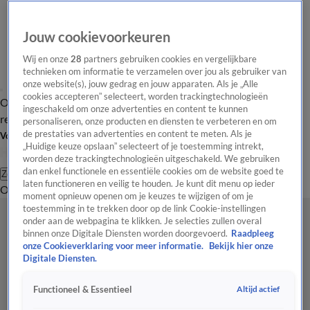
Jouw cookievoorkeuren
Wij en onze
28
partners gebruiken cookies en vergelijkbare
technieken om informatie te verzamelen over jou als gebruiker van
onze website(s), jouw gedrag en jouw apparaten. Als je „Alle
cookies accepteren” selecteert, worden trackingtechnologieën
Overzicht
Tip de
Laatste nieuws
Regionieuws
Het beste van Hart
ingeschakeld om onze advertenties en content te kunnen
redactie
personaliseren, onze producten en diensten te verbeteren en om
de prestaties van advertenties en content te meten. Als je
Volg Hart van Nederland
„Huidige keuze opslaan” selecteert of je toestemming intrekt,
worden deze trackingtechnologieën uitgeschakeld. We gebruiken
dan enkel functionele en essentiële cookies om de website goed te
Zoeken
laten functioneren en veilig te houden. Je kunt dit menu op ieder
Overzicht
Regio
Uitzendingen
Weer
Tip de redactie
Panel
Video's
moment opnieuw openen om je keuzes te wijzigen of om je
toestemming in te trekken door op de link Cookie-instellingen
onder aan de webpagina te klikken. Je selecties zullen overal
binnen onze Digitale Diensten worden doorgevoerd.
Raadpleeg
onze Cookieverklaring voor meer informatie.
Bekijk hier onze
Digitale Diensten.
Altijd actief
Functioneel & Essentieel