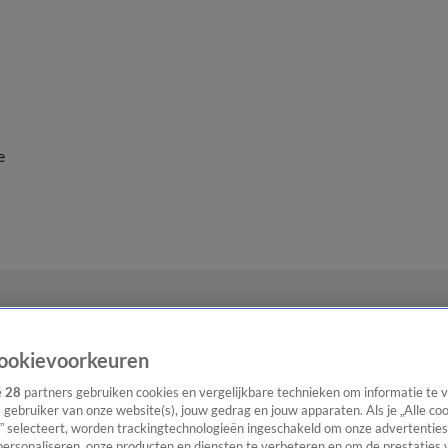
e
ookievoorkeuren
e
28
partners gebruiken cookies en vergelijkbare technieken om informatie te
s gebruiker van onze website(s), jouw gedrag en jouw apparaten. Als je „Alle co
” selecteert, worden trackingtechnologieën ingeschakeld om onze advertenties
personaliseren, onze producten en diensten te verbeteren en om de prestaties 