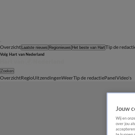
Overzicht
Tip de redacti
Laatste nieuws
Regionieuws
Het beste van Hart
Volg Hart van Nederland
Zoeken
Overzicht
Regio
Uitzendingen
Weer
Tip de redactie
Panel
Video's
Jouw c
Wij en onz
over jou al
accepteren
te kunnen 