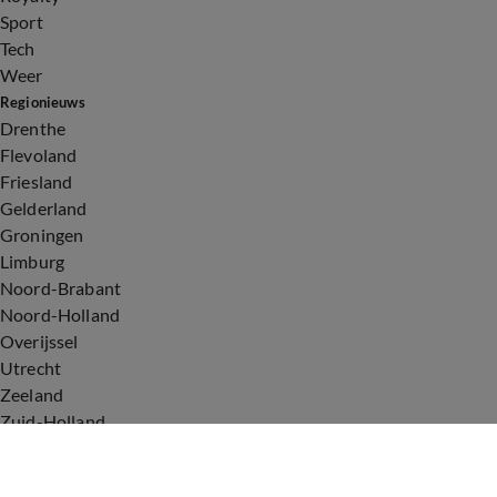
Sport
Tech
Weer
Regionieuws
Drenthe
Flevoland
Friesland
Gelderland
Groningen
Limburg
Noord-Brabant
Noord-Holland
Overijssel
Utrecht
Zeeland
Zuid-Holland
Voorwaarden
Over ons