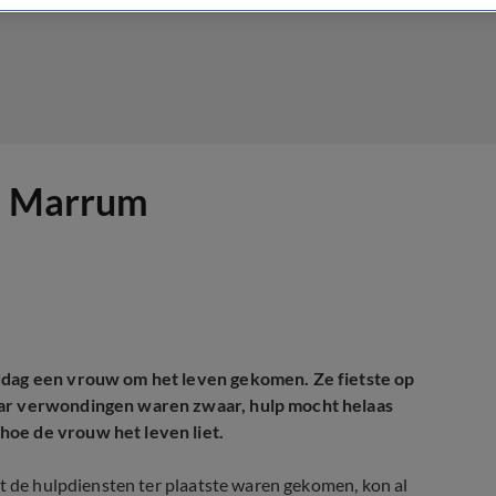
al Marrum
iddag een vrouw om het leven gekomen. Ze fietste op
aar verwondingen waren zwaar, hulp mocht helaas
hoe de vrouw het leven liet.
at de hulpdiensten ter plaatste waren gekomen, kon al