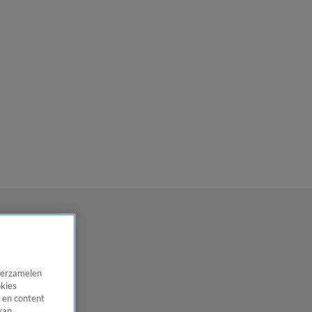
 verzamelen
okies
 en content
van