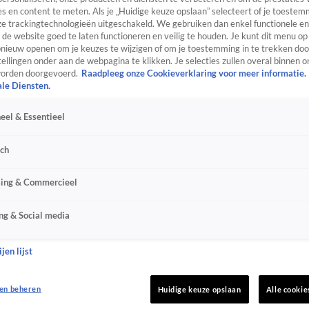
s en content te meten. Als je „Huidige keuze opslaan” selecteert of je toestemm
e trackingtechnologieën uitgeschakeld. We gebruiken dan enkel functionele en
de website goed te laten functioneren en veilig te houden. Je kunt dit menu op
ieuw openen om je keuzes te wijzigen of om je toestemming in te trekken door
ellingen onder aan de webpagina te klikken. Je selecties zullen overal binnen o
orden doorgevoerd.
Raadpleeg onze Cookieverklaring voor meer informatie.
ale Diensten.
eel & Essentieel
sch
sing & Commercieel
ng & Social media
jen lijst
en beheren
Huidige keuze opslaan
Alle cookie