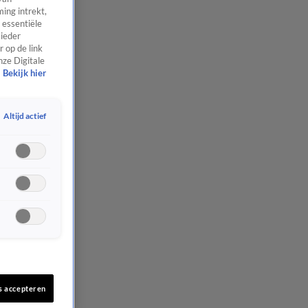
ing intrekt,
 essentiële
 ieder
 op de link
nze Digitale
Bekijk hier
Altijd actief
s accepteren