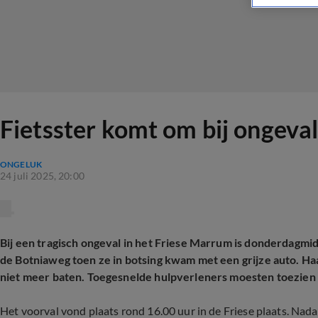
Fietsster komt om bij ongev
ONGELUK
24 juli 2025, 20:00
Bij een tragisch ongeval in het Friese Marrum is donderdagm
de Botniaweg toen ze in botsing kwam met een grijze auto. H
niet meer baten. Toegesnelde hulpverleners moesten toezien 
Het voorval vond plaats rond 16.00 uur in de Friese plaats. Nad