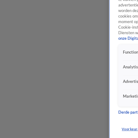
advertentie
worden dez
cookies om 
moment opn
Cookie-inst
Diensten w
onze Digit
Function
Analyti
Adverti
Marketi
Derde parti
Voorkeur