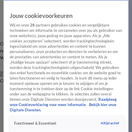
Jouw cookievoorkeuren
Wij en onze
28
partners gebruiken cookies en vergelijkbare
technieken om informatie te verzamelen over jou als gebruiker van
onze website(s), jouw gedrag en jouw apparaten. Als je „Alle
cookies accepteren” selecteert, worden trackingtechnologieën
Overzicht
Tip de
Laatste nieuws
Regionieuws
Het beste van Hart
ingeschakeld om onze advertenties en content te kunnen
redactie
personaliseren, onze producten en diensten te verbeteren en om
de prestaties van advertenties en content te meten. Als je
Volg Hart van Nederland
„Huidige keuze opslaan” selecteert of je toestemming intrekt,
worden deze trackingtechnologieën uitgeschakeld. We gebruiken
dan enkel functionele en essentiële cookies om de website goed te
Zoeken
laten functioneren en veilig te houden. Je kunt dit menu op ieder
Overzicht
Regio
Uitzendingen
Weer
Tip de redactie
Panel
Video's
moment opnieuw openen om je keuzes te wijzigen of om je
toestemming in te trekken door op de link Cookie-instellingen
onder aan de webpagina te klikken. Je selecties zullen overal
binnen onze Digitale Diensten worden doorgevoerd.
Raadpleeg
onze Cookieverklaring voor meer informatie.
Bekijk hier onze
Digitale Diensten.
Altijd actief
Functioneel & Essentieel