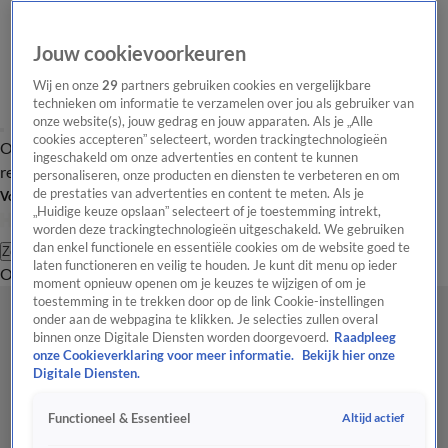
Jouw cookievoorkeuren
Wij en onze
29
partners gebruiken cookies en vergelijkbare
technieken om informatie te verzamelen over jou als gebruiker van
onze website(s), jouw gedrag en jouw apparaten. Als je „Alle
cookies accepteren” selecteert, worden trackingtechnologieën
Overzicht
Tip de
Laatste nieuws
Regionieuws
Het beste van Hart
ingeschakeld om onze advertenties en content te kunnen
redactie
personaliseren, onze producten en diensten te verbeteren en om
de prestaties van advertenties en content te meten. Als je
Volg Hart van Nederland
„Huidige keuze opslaan” selecteert of je toestemming intrekt,
worden deze trackingtechnologieën uitgeschakeld. We gebruiken
dan enkel functionele en essentiële cookies om de website goed te
Zoeken
laten functioneren en veilig te houden. Je kunt dit menu op ieder
Overzicht
Regio
Uitzendingen
Weer
Tip de redactie
Panel
Video's
moment opnieuw openen om je keuzes te wijzigen of om je
toestemming in te trekken door op de link Cookie-instellingen
onder aan de webpagina te klikken. Je selecties zullen overal
binnen onze Digitale Diensten worden doorgevoerd.
Raadpleeg
onze Cookieverklaring voor meer informatie.
Bekijk hier onze
Digitale Diensten.
Altijd actief
Functioneel & Essentieel