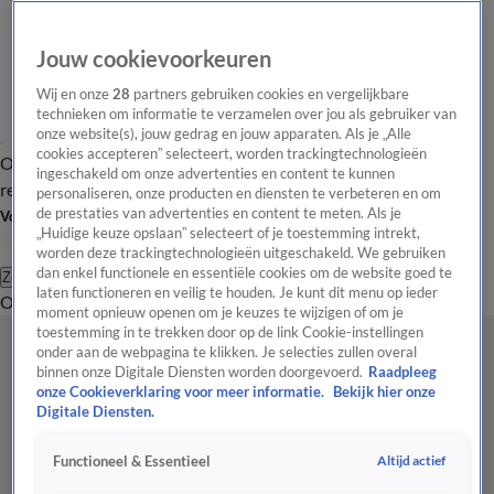
Jouw cookievoorkeuren
Wij en onze
28
partners gebruiken cookies en vergelijkbare
technieken om informatie te verzamelen over jou als gebruiker van
onze website(s), jouw gedrag en jouw apparaten. Als je „Alle
cookies accepteren” selecteert, worden trackingtechnologieën
Overzicht
Tip de
Laatste nieuws
Regionieuws
Het beste van Hart
ingeschakeld om onze advertenties en content te kunnen
redactie
personaliseren, onze producten en diensten te verbeteren en om
de prestaties van advertenties en content te meten. Als je
Volg Hart van Nederland
„Huidige keuze opslaan” selecteert of je toestemming intrekt,
worden deze trackingtechnologieën uitgeschakeld. We gebruiken
dan enkel functionele en essentiële cookies om de website goed te
Zoeken
laten functioneren en veilig te houden. Je kunt dit menu op ieder
Overzicht
Regio
Uitzendingen
Weer
Tip de redactie
Panel
Video's
moment opnieuw openen om je keuzes te wijzigen of om je
toestemming in te trekken door op de link Cookie-instellingen
onder aan de webpagina te klikken. Je selecties zullen overal
binnen onze Digitale Diensten worden doorgevoerd.
Raadpleeg
onze Cookieverklaring voor meer informatie.
Bekijk hier onze
Digitale Diensten.
Altijd actief
Functioneel & Essentieel