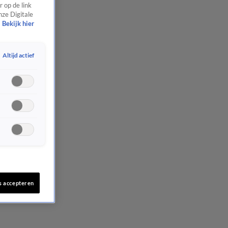
 op de link
nze Digitale
Bekijk hier
Altijd actief
s accepteren