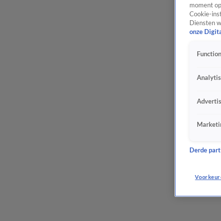
moment opn
Cookie-inst
Diensten w
onze Digit
Function
Analyti
Adverti
Marketi
Derde parti
Voorkeur