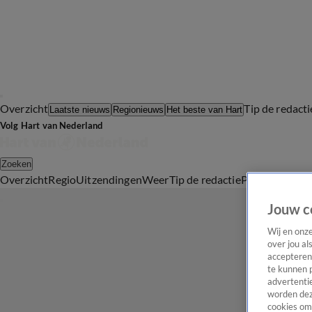
Overzicht
Tip de redacti
Laatste nieuws
Regionieuws
Het beste van Hart
Volg Hart van Nederland
Zoeken
Overzicht
Regio
Uitzendingen
Weer
Tip de redactie
Panel
Video's
Jouw c
Wij en onz
over jou al
accepteren
te kunnen 
advertentie
worden dez
cookies om 