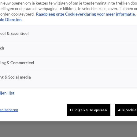
ieuw openen om je keuzes te wijzigen of om je toestemming in te trekken door
ellingen onder aan de webpagina te klikken. Je selecties zullen overal binnen o
orden doorgevoerd.
Raadpleeg onze Cookieverklaring voor meer informatie.
ale Diensten.
eel & Essentieel
sch
sing & Commercieel
ng & Social media
jen lijst
en beheren
Huidige keuze opslaan
Alle cookie