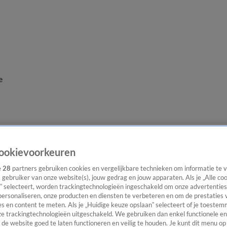
e
ookievoorkeuren
e
28
partners gebruiken cookies en vergelijkbare technieken om informatie te
s gebruiker van onze website(s), jouw gedrag en jouw apparaten. Als je „Alle co
” selecteert, worden trackingtechnologieën ingeschakeld om onze advertenties
personaliseren, onze producten en diensten te verbeteren en om de prestaties 
s en content te meten. Als je „Huidige keuze opslaan” selecteert of je toestemm
e trackingtechnologieën uitgeschakeld. We gebruiken dan enkel functionele en
de website goed te laten functioneren en veilig te houden. Je kunt dit menu op