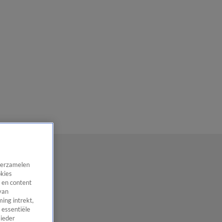
 verzamelen
okies
 en content
van
ing intrekt,
 essentiële
 ieder