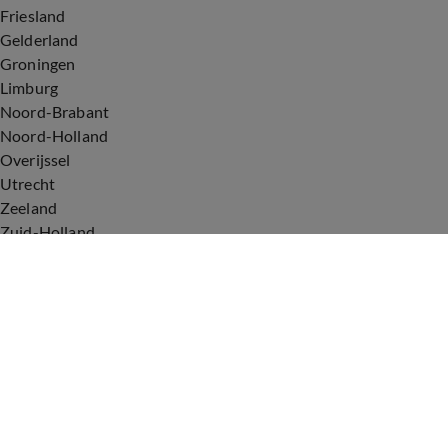
Friesland
Gelderland
Groningen
Limburg
Noord-Brabant
Noord-Holland
Overijssel
Utrecht
Zeeland
Zuid-Holland
Voorwaarden
Over ons
Privacyverklaring
Gebruiksvoorwaarden
Cookieverklaring
Digitale diensten
Cookie instellingen
Upod & Talpa Network
Adverteren