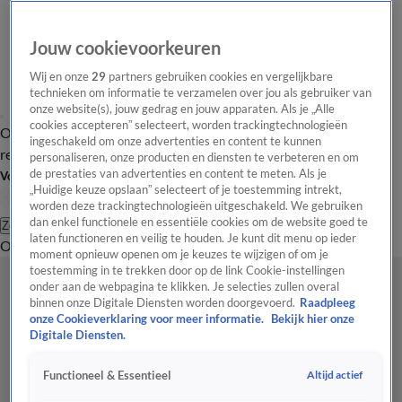
Jouw cookievoorkeuren
Wij en onze
29
partners gebruiken cookies en vergelijkbare
technieken om informatie te verzamelen over jou als gebruiker van
onze website(s), jouw gedrag en jouw apparaten. Als je „Alle
cookies accepteren” selecteert, worden trackingtechnologieën
Overzicht
Tip de
Laatste nieuws
Regionieuws
Het beste van Hart
ingeschakeld om onze advertenties en content te kunnen
redactie
personaliseren, onze producten en diensten te verbeteren en om
de prestaties van advertenties en content te meten. Als je
Volg Hart van Nederland
„Huidige keuze opslaan” selecteert of je toestemming intrekt,
worden deze trackingtechnologieën uitgeschakeld. We gebruiken
dan enkel functionele en essentiële cookies om de website goed te
Zoeken
laten functioneren en veilig te houden. Je kunt dit menu op ieder
Overzicht
Regio
Uitzendingen
Weer
Tip de redactie
Panel
Video's
moment opnieuw openen om je keuzes te wijzigen of om je
toestemming in te trekken door op de link Cookie-instellingen
onder aan de webpagina te klikken. Je selecties zullen overal
binnen onze Digitale Diensten worden doorgevoerd.
Raadpleeg
onze Cookieverklaring voor meer informatie.
Bekijk hier onze
Digitale Diensten.
Altijd actief
Functioneel & Essentieel